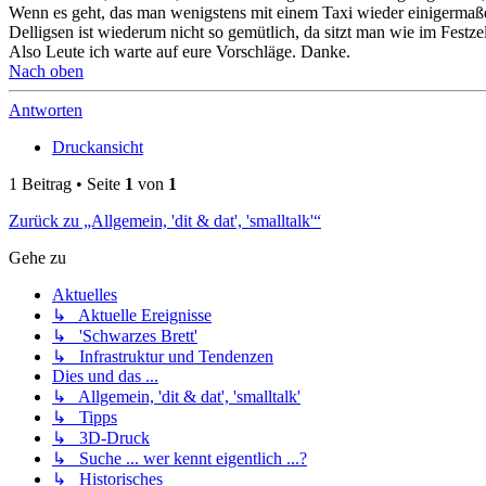
Wenn es geht, das man wenigstens mit einem Taxi wieder einigermaßen 
Delligsen ist wiederum nicht so gemütlich, da sitzt man wie im Festzel
Also Leute ich warte auf eure Vorschläge. Danke.
Nach oben
Antworten
Druckansicht
1 Beitrag • Seite
1
von
1
Zurück zu „Allgemein, 'dit & dat', 'smalltalk'“
Gehe zu
Aktuelles
↳ Aktuelle Ereignisse
↳ 'Schwarzes Brett'
↳ Infrastruktur und Tendenzen
Dies und das ...
↳ Allgemein, 'dit & dat', 'smalltalk'
↳ Tipps
↳ 3D-Druck
↳ Suche ... wer kennt eigentlich ...?
↳ Historisches