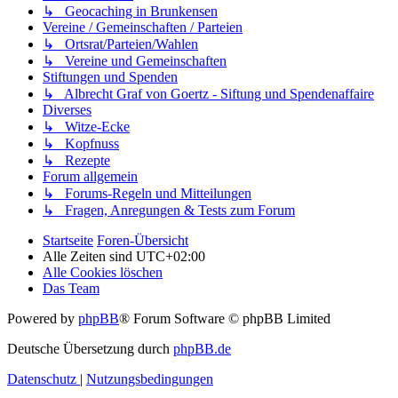
↳ Geocaching in Brunkensen
Vereine / Gemeinschaften / Parteien
↳ Ortsrat/Parteien/Wahlen
↳ Vereine und Gemeinschaften
Stiftungen und Spenden
↳ Albrecht Graf von Goertz - Siftung und Spendenaffaire
Diverses
↳ Witze-Ecke
↳ Kopfnuss
↳ Rezepte
Forum allgemein
↳ Forums-Regeln und Mitteilungen
↳ Fragen, Anregungen & Tests zum Forum
Startseite
Foren-Übersicht
Alle Zeiten sind
UTC+02:00
Alle Cookies löschen
Das Team
Powered by
phpBB
® Forum Software © phpBB Limited
Deutsche Übersetzung durch
phpBB.de
Datenschutz
|
Nutzungsbedingungen