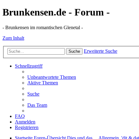
Brunkensen.de - Forum -
- Brunkensen im romantischen Glenetal -
Zum Inhalt
Erweiterte Suche
Suche
Schnellzugriff
Unbeantwortete Themen
Aktive Themen
Suche
Das Team
FAQ
Anmelden
Registrieren
Startseite
Foren-Übersicht
Dies und das ...
Allgemein, 'dit & dat'