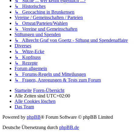
↳ Suche ... wer kennt eigentlich ...?
↳ Historisches
↳ Geocaching in Brunkensen
Vereine / Gemeinschaften / Parteien
↳ Ortsrat/Parteien/Wahlen
↳ Vereine und Gemeinschaften
Stiftungen und Spenden
↳ Albrecht Graf von Goertz - Siftung und Spendenaffaire
Diverses
↳ Witze-Ecke
↳ Kopfnuss
↳ Rezepte
Forum allgemein
↳ Forums-Regeln und Mitteilungen
↳ Fragen, Anregungen & Tests zum Forum
Startseite
Foren-Übersicht
Alle Zeiten sind
UTC+02:00
Alle Cookies löschen
Das Team
Powered by
phpBB
® Forum Software © phpBB Limited
Deutsche Übersetzung durch
phpBB.de