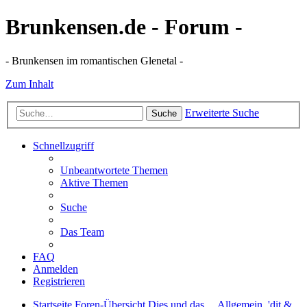
Brunkensen.de - Forum -
- Brunkensen im romantischen Glenetal -
Zum Inhalt
Erweiterte Suche
Suche
Schnellzugriff
Unbeantwortete Themen
Aktive Themen
Suche
Das Team
FAQ
Anmelden
Registrieren
Startseite
Foren-Übersicht
Dies und das ...
Allgemein, 'dit &