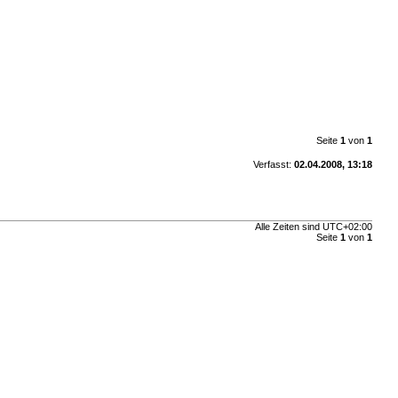
Seite
1
von
1
Verfasst:
02.04.2008, 13:18
Alle Zeiten sind
UTC+02:00
Seite
1
von
1