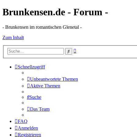
Brunkensen.de - Forum -
- Brunkensen im romantischen Glenetal -
Zum Inhalt
Erweiterte
Suche
Suche
Schnellzugriff
Unbeantwortete Themen
Aktive Themen
Suche
Das Team
FAQ
Anmelden
Registrieren