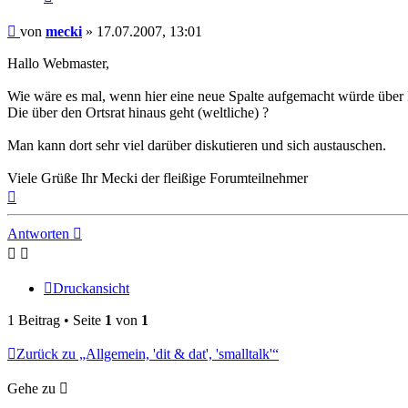
Beitrag
von
mecki
»
17.07.2007, 13:01
Hallo Webmaster,
Wie wäre es mal, wenn hier eine neue Spalte aufgemacht würde über P
Die über den Ortsrat hinaus geht (weltliche) ?
Man kann dort sehr viel darüber diskutieren und sich austauschen.
Viele Grüße Ihr Mecki der fleißige Forumteilnehmer
Nach
oben
Antworten
Druckansicht
1 Beitrag • Seite
1
von
1
Zurück zu „Allgemein, 'dit & dat', 'smalltalk'“
Gehe zu