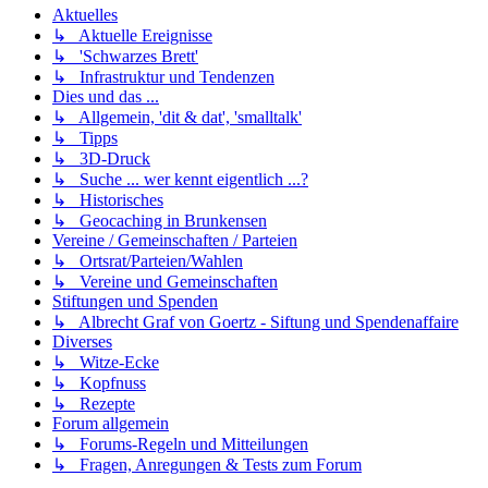
Aktuelles
↳ Aktuelle Ereignisse
↳ 'Schwarzes Brett'
↳ Infrastruktur und Tendenzen
Dies und das ...
↳ Allgemein, 'dit & dat', 'smalltalk'
↳ Tipps
↳ 3D-Druck
↳ Suche ... wer kennt eigentlich ...?
↳ Historisches
↳ Geocaching in Brunkensen
Vereine / Gemeinschaften / Parteien
↳ Ortsrat/Parteien/Wahlen
↳ Vereine und Gemeinschaften
Stiftungen und Spenden
↳ Albrecht Graf von Goertz - Siftung und Spendenaffaire
Diverses
↳ Witze-Ecke
↳ Kopfnuss
↳ Rezepte
Forum allgemein
↳ Forums-Regeln und Mitteilungen
↳ Fragen, Anregungen & Tests zum Forum