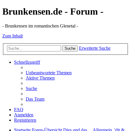
Brunkensen.de - Forum -
- Brunkensen im romantischen Glenetal -
Zum Inhalt
Erweiterte Suche
Suche
Schnellzugriff
Unbeantwortete Themen
Aktive Themen
Suche
Das Team
FAQ
Anmelden
Registrieren
Startseite
Foren-Übersicht
Dies und das ...
Allgemein, 'dit &