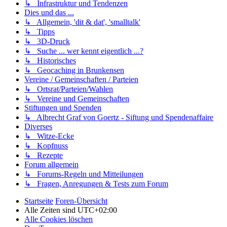
↳ Infrastruktur und Tendenzen
Dies und das ...
↳ Allgemein, 'dit & dat', 'smalltalk'
↳ Tipps
↳ 3D-Druck
↳ Suche ... wer kennt eigentlich ...?
↳ Historisches
↳ Geocaching in Brunkensen
Vereine / Gemeinschaften / Parteien
↳ Ortsrat/Parteien/Wahlen
↳ Vereine und Gemeinschaften
Stiftungen und Spenden
↳ Albrecht Graf von Goertz - Siftung und Spendenaffaire
Diverses
↳ Witze-Ecke
↳ Kopfnuss
↳ Rezepte
Forum allgemein
↳ Forums-Regeln und Mitteilungen
↳ Fragen, Anregungen & Tests zum Forum
Startseite
Foren-Übersicht
Alle Zeiten sind
UTC+02:00
Alle Cookies löschen