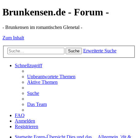
Brunkensen.de - Forum -
- Brunkensen im romantischen Glenetal -
Zum Inhalt
Erweiterte Suche
Suche
Schnellzugriff
Unbeantwortete Themen
Aktive Themen
Suche
Das Team
FAQ
Anmelden
Registrieren
Startseite
Foren-Übersicht
Dies und das ...
Allgemein, 'dit &