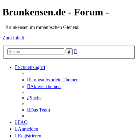
Brunkensen.de - Forum -
- Brunkensen im romantischen Glenetal -
Zum Inhalt
Erweiterte
Suche
Suche
Schnellzugriff
Unbeantwortete Themen
Aktive Themen
Suche
Das Team
FAQ
Anmelden
Registrieren