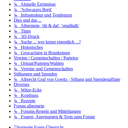
↳ Aktuelle Ereignisse
↳ 'Schwarzes Brett'
↳ Infrastruktur und Tendenzen
Dies und das ...
↳ Allgemein, 'dit & dat', 'smalltalk'
↳ Tipps
↳ 3D-Druck
↳ Suche ... wer kennt eigentlich ...?
↳ Historisches
↳ Geocaching in Brunkensen
Vereine / Gemeinschaften / Parteien
↳ Ortsrat/Parteien/Wahlen
↳ Vereine und Gemeinschaften
Stiftungen und Spenden
↳ Albrecht Graf von Goertz - Siftung und Spendenaffaire
Diverses
↳ Witze-Ecke
↳ Kopfnuss
↳ Rezepte
Forum allgemein
↳ Forums-Regeln und Mitteilungen
↳ Fragen, Anregungen & Tests zum Forum
Startseite
Foren-Übersicht