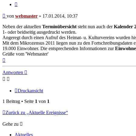
Zitieren
Beitrag
von
webmaster
»
17.01.2014, 10:37
Neben der aktuellen
Terminübersicht
steht nun auch der
Kalender 
1- oder beidseitig ausgedruckt werden.
Angeregt durch einen Aufruf des Heimat- u. Kulturvereins wurden hi
Mit dem Mikrozensus 2011 liegen nun zu den Fortschreibungsdaten er
19.000 Einwohner. Die entsprechenden Informationen zur
Einwohner
Grüße vom 'Webmaster'
Nach
oben
Antworten
Druckansicht
1 Beitrag • Seite
1
von
1
Zurück zu „Aktuelle Ereignisse“
Gehe zu
Aktuelles