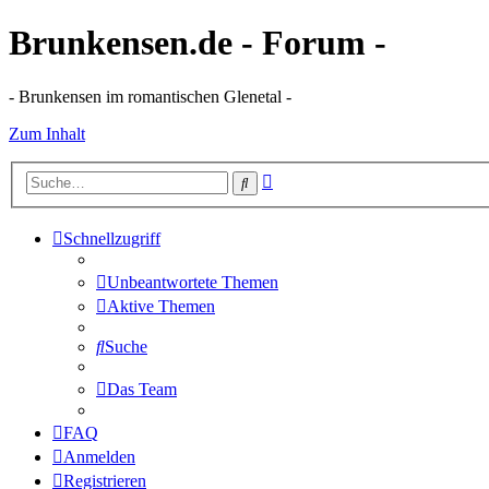
Brunkensen.de - Forum -
- Brunkensen im romantischen Glenetal -
Zum Inhalt
Erweiterte
Suche
Suche
Schnellzugriff
Unbeantwortete Themen
Aktive Themen
Suche
Das Team
FAQ
Anmelden
Registrieren