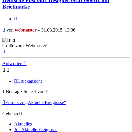
Deutsche Post ehrt Designer Graf Goertz mit
Briefmarke
Zitieren
Beitrag
von
webmaster
»
31.03.2015, 13:36
Grüße vom 'Webmaster'
Nach
oben
Antworten
Druckansicht
1 Beitrag • Seite
1
von
1
Zurück zu „Aktuelle Ereignisse“
Gehe zu
Aktuelles
↳ Aktuelle Ereignisse