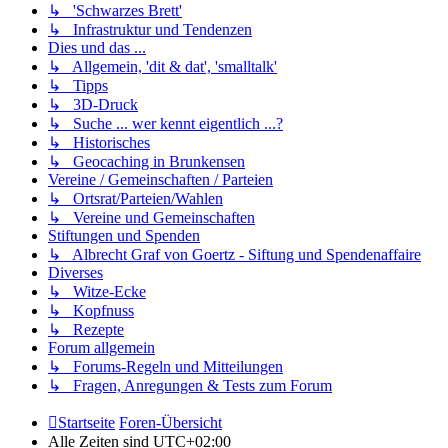
↳ 'Schwarzes Brett'
↳ Infrastruktur und Tendenzen
Dies und das ...
↳ Allgemein, 'dit & dat', 'smalltalk'
↳ Tipps
↳ 3D-Druck
↳ Suche ... wer kennt eigentlich ...?
↳ Historisches
↳ Geocaching in Brunkensen
Vereine / Gemeinschaften / Parteien
↳ Ortsrat/Parteien/Wahlen
↳ Vereine und Gemeinschaften
Stiftungen und Spenden
↳ Albrecht Graf von Goertz - Siftung und Spendenaffaire
Diverses
↳ Witze-Ecke
↳ Kopfnuss
↳ Rezepte
Forum allgemein
↳ Forums-Regeln und Mitteilungen
↳ Fragen, Anregungen & Tests zum Forum
Startseite
Foren-Übersicht
Alle Zeiten sind
UTC+02:00