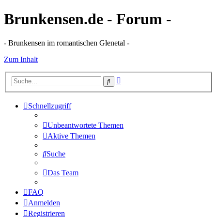
Brunkensen.de - Forum -
- Brunkensen im romantischen Glenetal -
Zum Inhalt
Erweiterte
Suche
Suche
Schnellzugriff
Unbeantwortete Themen
Aktive Themen
Suche
Das Team
FAQ
Anmelden
Registrieren