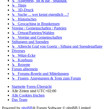
↳ Allgemein, 'dit & dat', 'smalltalk'
↳ Tipps
↳ 3D-Druck
↳ Suche ... wer kennt eigentlich ...?
↳ Historisches
↳ Geocaching in Brunkensen
Vereine / Gemeinschaften / Parteien
↳ Ortsrat/Parteien/Wahlen
↳ Vereine und Gemeinschaften
Stiftungen und Spenden
↳ Albrecht Graf von Goertz - Siftung und Spendenaffaire
Diverses
↳ Witze-Ecke
↳ Kopfnuss
↳ Rezepte
Forum allgemein
↳ Forums-Regeln und Mitteilungen
↳ Fragen, Anregungen & Tests zum Forum
Startseite
Foren-Übersicht
Alle Zeiten sind
UTC+02:00
Alle Cookies löschen
Das Team
Powered by
phpBB
® Forum Software © phpBB Limited