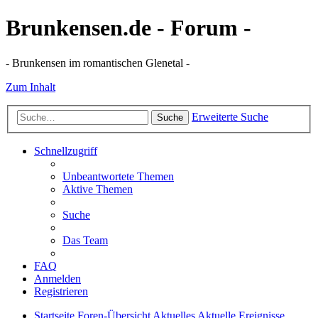
Brunkensen.de - Forum -
- Brunkensen im romantischen Glenetal -
Zum Inhalt
Erweiterte Suche
Suche
Schnellzugriff
Unbeantwortete Themen
Aktive Themen
Suche
Das Team
FAQ
Anmelden
Registrieren
Startseite
Foren-Übersicht
Aktuelles
Aktuelle Ereignisse