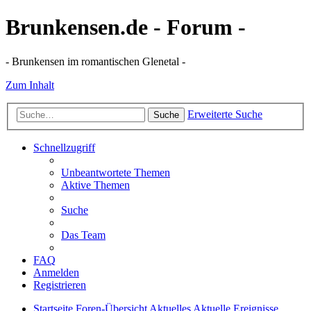
Brunkensen.de - Forum -
- Brunkensen im romantischen Glenetal -
Zum Inhalt
Erweiterte Suche
Suche
Schnellzugriff
Unbeantwortete Themen
Aktive Themen
Suche
Das Team
FAQ
Anmelden
Registrieren
Startseite
Foren-Übersicht
Aktuelles
Aktuelle Ereignisse