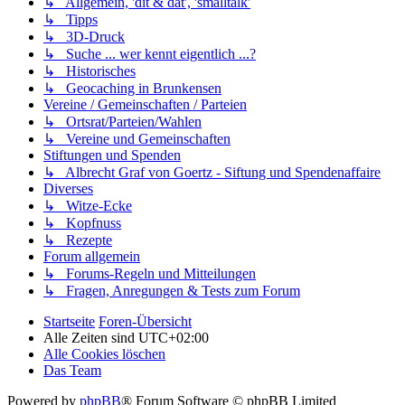
↳ Allgemein, 'dit & dat', 'smalltalk'
↳ Tipps
↳ 3D-Druck
↳ Suche ... wer kennt eigentlich ...?
↳ Historisches
↳ Geocaching in Brunkensen
Vereine / Gemeinschaften / Parteien
↳ Ortsrat/Parteien/Wahlen
↳ Vereine und Gemeinschaften
Stiftungen und Spenden
↳ Albrecht Graf von Goertz - Siftung und Spendenaffaire
Diverses
↳ Witze-Ecke
↳ Kopfnuss
↳ Rezepte
Forum allgemein
↳ Forums-Regeln und Mitteilungen
↳ Fragen, Anregungen & Tests zum Forum
Startseite
Foren-Übersicht
Alle Zeiten sind
UTC+02:00
Alle Cookies löschen
Das Team
Powered by
phpBB
® Forum Software © phpBB Limited