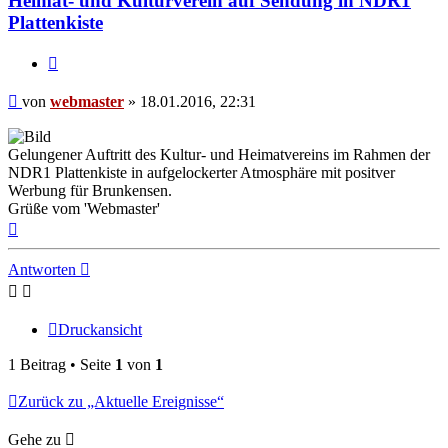
Heimat- und Kulturverein auf Sendung in NDR1
Plattenkiste
Zitieren
Beitrag
von
webmaster
»
18.01.2016, 22:31
Gelungener Auftritt des Kultur- und Heimatvereins im Rahmen der
NDR1 Plattenkiste in aufgelockerter Atmosphäre mit positver
Werbung für Brunkensen.
Grüße vom 'Webmaster'
Nach
oben
Antworten
Druckansicht
1 Beitrag • Seite
1
von
1
Zurück zu „Aktuelle Ereignisse“
Gehe zu