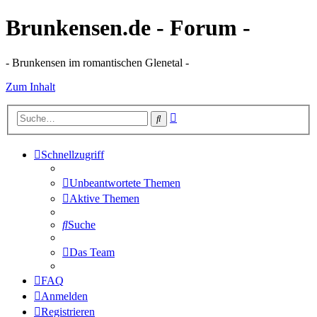
Brunkensen.de - Forum -
- Brunkensen im romantischen Glenetal -
Zum Inhalt
Erweiterte
Suche
Suche
Schnellzugriff
Unbeantwortete Themen
Aktive Themen
Suche
Das Team
FAQ
Anmelden
Registrieren