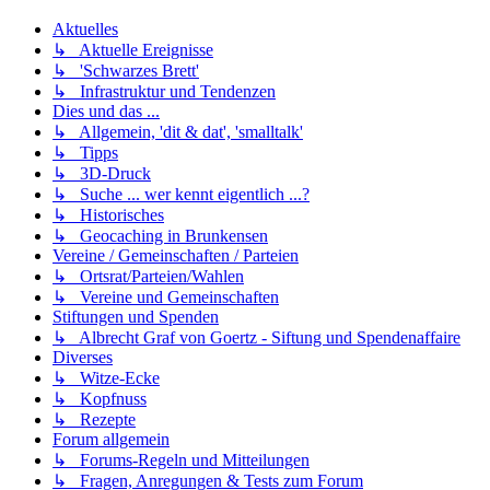
Aktuelles
↳ Aktuelle Ereignisse
↳ 'Schwarzes Brett'
↳ Infrastruktur und Tendenzen
Dies und das ...
↳ Allgemein, 'dit & dat', 'smalltalk'
↳ Tipps
↳ 3D-Druck
↳ Suche ... wer kennt eigentlich ...?
↳ Historisches
↳ Geocaching in Brunkensen
Vereine / Gemeinschaften / Parteien
↳ Ortsrat/Parteien/Wahlen
↳ Vereine und Gemeinschaften
Stiftungen und Spenden
↳ Albrecht Graf von Goertz - Siftung und Spendenaffaire
Diverses
↳ Witze-Ecke
↳ Kopfnuss
↳ Rezepte
Forum allgemein
↳ Forums-Regeln und Mitteilungen
↳ Fragen, Anregungen & Tests zum Forum