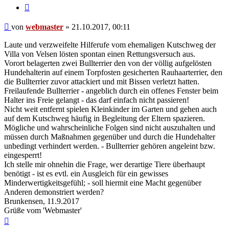
Zitieren
Beitrag
von
webmaster
»
21.10.2017, 00:11
Laute und verzweifelte Hilferufe vom ehemaligen Kutschweg der
Villa von Velsen lösten spontan einen Rettungsversuch aus.
Vorort belagerten zwei Bullterrier den von der völlig aufgelösten
Hundehalterin auf einem Torpfosten gesicherten Rauhaarterrier, den
die Bullterrier zuvor attackiert und mit Bissen verletzt hatten.
Freilaufende Bullterrier - angeblich durch ein offenes Fenster beim
Halter ins Freie gelangt - das darf einfach nicht passieren!
Nicht weit entfernt spielen Kleinkinder im Garten und gehen auch
auf dem Kutschweg häufig in Begleitung der Eltern spazieren.
Mögliche und wahrscheinliche Folgen sind nicht auszuhalten und
müssen durch Maßnahmen gegenüber und durch die Hundehalter
unbedingt verhindert werden. - Bullterrier gehören angeleint bzw.
eingesperrt!
Ich stelle mir ohnehin die Frage, wer derartige Tiere überhaupt
benötigt - ist es evtl. ein Ausgleich für ein gewisses
Minderwertigkeitsgefühl; - soll hiermit eine Macht gegenüber
Anderen demonstriert werden?
Brunkensen, 11.9.2017
Grüße vom 'Webmaster'
Nach
oben