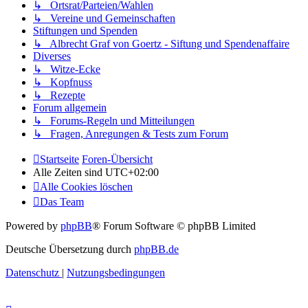
↳ Ortsrat/Parteien/Wahlen
↳ Vereine und Gemeinschaften
Stiftungen und Spenden
↳ Albrecht Graf von Goertz - Siftung und Spendenaffaire
Diverses
↳ Witze-Ecke
↳ Kopfnuss
↳ Rezepte
Forum allgemein
↳ Forums-Regeln und Mitteilungen
↳ Fragen, Anregungen & Tests zum Forum
Startseite
Foren-Übersicht
Alle Zeiten sind
UTC+02:00
Alle Cookies löschen
Das Team
Powered by
phpBB
® Forum Software © phpBB Limited
Deutsche Übersetzung durch
phpBB.de
Datenschutz
|
Nutzungsbedingungen