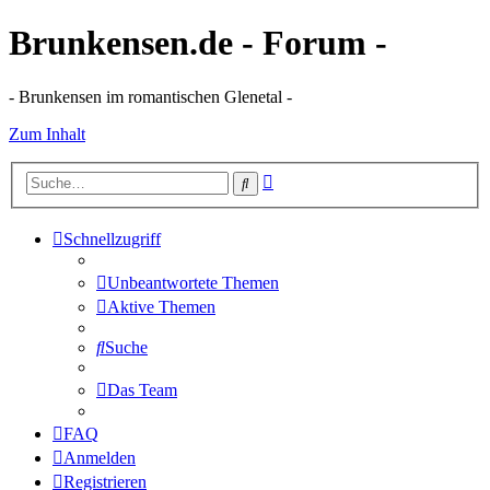
Brunkensen.de - Forum -
- Brunkensen im romantischen Glenetal -
Zum Inhalt
Erweiterte
Suche
Suche
Schnellzugriff
Unbeantwortete Themen
Aktive Themen
Suche
Das Team
FAQ
Anmelden
Registrieren