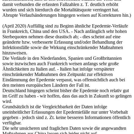
damit verbunden die erfassten Fallzahlen z. T. deutlich erhöht
wurden und sich hierdurch die Mortalitätsquote verringert hat.
Abrupte Verlaufsänderungen hingegen weisen auf Korrekturen hin.)
(April 2020) Auffällig sind zu Beginn ähnliche Epedemie-Verläufe
in Frankreich, China und den USA. - Nach anfänglich sehr hohen
Sterbequoten nehmen diese drastisch ab; - dies scheint auf eine
geänderte bzw. verbesserte Erfassung und/oder Behandlung der
Infektionsfälle sowie die Wirkung einschränkender Maßnahmen
hinzuweisen.
Die Verläufe in den Niederlanden, Spanien und Großbritannien
sowie inzwischen auch Frankreich weisen anfangs sehr große
Ähnlichkeiten zu Italien auf. - Italien hat infolge verspäteter
einschränkender Maßnahmen den Zeitpunkt zur effektiven
Eindämmung der Epedemie verpasst, was offensichtlich auch bei
den meisten europäischen Ländern der Fall ist.
Deutschland hingegen scheint bisher die Epedemie noch relativ gut
im Griff zu haben - wir hoffen, dass das auch in Zukunft so gelingen
wird.
Grundsätzlich ist die Vergleichbarkeit der Daten infolge
uneinheitlicher Erfassungen der Epedemiefälle nur unter Vorbehalt
gegeben - jedoch sind z. Zt. keine besseren Informationen öffentlich
verfügbar.
Die sehr unsicheren und fraglichen Daten sowie die angewandten
Maßnahmen aus China lassen sich leider nicht auf