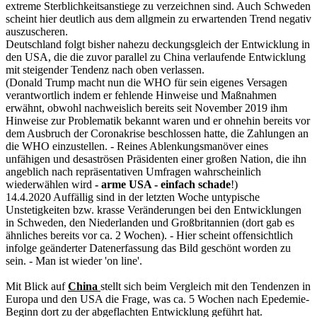
extreme Sterblichkeitsanstiege zu verzeichnen sind. Auch Schweden
scheint hier deutlich aus dem allgmein zu erwartenden Trend negativ
auszuscheren.
Deutschland folgt bisher nahezu deckungsgleich der Entwicklung in
den USA, die die zuvor parallel zu China verlaufende Entwicklung
mit steigender Tendenz nach oben verlassen.
(Donald Trump macht nun die WHO für sein eigenes Versagen
verantwortlich indem er fehlende Hinweise und Maßnahmen
erwähnt, obwohl nachweislich bereits seit November 2019 ihm
Hinweise zur Problematik bekannt waren und er ohnehin bereits vor
dem Ausbruch der Coronakrise beschlossen hatte, die Zahlungen an
die WHO einzustellen. - Reines Ablenkungsmanöver eines
unfähigen und desaströsen Präsidenten einer großen Nation, die ihn
angeblich nach repräsentativen Umfragen wahrscheinlich
wiederwählen wird
- arme USA - einfach schade
!)
14.4.2020 Auffällig sind in der letzten Woche untypische
Unstetigkeiten bzw. krasse Veränderungen bei den Entwicklungen
in Schweden, den Niederlanden und Großbritannien (dort gab es
ähnliches bereits vor ca. 2 Wochen). - Hier scheint offensichtlich
infolge geänderter Datenerfassung das Bild geschönt worden zu
sein. - Man ist wieder 'on line'.
Mit Blick auf
China
stellt sich beim Vergleich mit den Tendenzen in
Europa und den USA die Frage, was ca. 5 Wochen nach Epedemie-
Beginn dort zu der abgeflachten Entwicklung geführt hat.