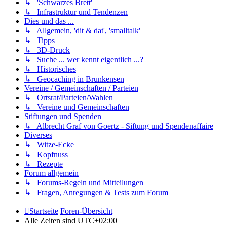
↳ 'Schwarzes Brett'
↳ Infrastruktur und Tendenzen
Dies und das ...
↳ Allgemein, 'dit & dat', 'smalltalk'
↳ Tipps
↳ 3D-Druck
↳ Suche ... wer kennt eigentlich ...?
↳ Historisches
↳ Geocaching in Brunkensen
Vereine / Gemeinschaften / Parteien
↳ Ortsrat/Parteien/Wahlen
↳ Vereine und Gemeinschaften
Stiftungen und Spenden
↳ Albrecht Graf von Goertz - Siftung und Spendenaffaire
Diverses
↳ Witze-Ecke
↳ Kopfnuss
↳ Rezepte
Forum allgemein
↳ Forums-Regeln und Mitteilungen
↳ Fragen, Anregungen & Tests zum Forum
Startseite
Foren-Übersicht
Alle Zeiten sind
UTC+02:00