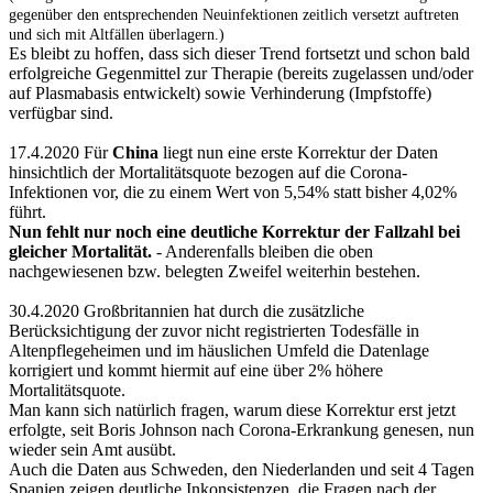
gegenüber den entsprechenden Neuinfektionen zeitlich versetzt auftreten
und sich mit Altfällen überlagern.)
Es bleibt zu hoffen, dass sich dieser Trend fortsetzt und schon bald
erfolgreiche Gegenmittel zur Therapie (bereits zugelassen und/oder
auf Plasmabasis entwickelt) sowie Verhinderung (Impfstoffe)
verfügbar sind.
17.4.2020 Für
China
liegt nun eine erste Korrektur der Daten
hinsichtlich der Mortalitätsquote bezogen auf die Corona-
Infektionen vor, die zu einem Wert von 5,54% statt bisher 4,02%
führt.
Nun fehlt nur noch eine deutliche Korrektur der Fallzahl bei
gleicher Mortalität.
- Anderenfalls bleiben die oben
nachgewiesenen bzw. belegten Zweifel weiterhin bestehen.
30.4.2020 Großbritannien hat durch die zusätzliche
Berücksichtigung der zuvor nicht registrierten Todesfälle in
Altenpflegeheimen und im häuslichen Umfeld die Datenlage
korrigiert und kommt hiermit auf eine über 2% höhere
Mortalitätsquote.
Man kann sich natürlich fragen, warum diese Korrektur erst jetzt
erfolgte, seit Boris Johnson nach Corona-Erkrankung genesen, nun
wieder sein Amt ausübt.
Auch die Daten aus Schweden, den Niederlanden und seit 4 Tagen
Spanien zeigen deutliche Inkonsistenzen, die Fragen nach der