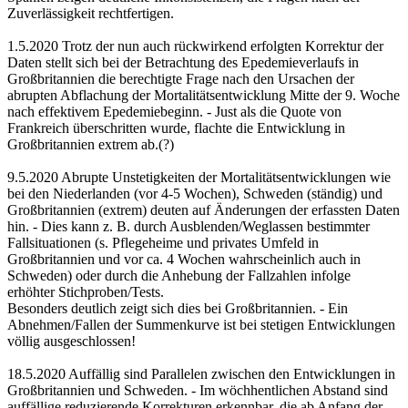
Zuverlässigkeit rechtfertigen.
1.5.2020 Trotz der nun auch rückwirkend erfolgten Korrektur der
Daten stellt sich bei der Betrachtung des Epedemieverlaufs in
Großbritannien die berechtigte Frage nach den Ursachen der
abrupten Abflachung der Mortalitätsentwicklung Mitte der 9. Woche
nach effektivem Epedemiebeginn. - Just als die Quote von
Frankreich überschritten wurde, flachte die Entwicklung in
Großbritannien extrem ab.(?)
9.5.2020 Abrupte Unstetigkeiten der Mortalitätsentwicklungen wie
bei den Niederlanden (vor 4-5 Wochen), Schweden (ständig) und
Großbritannien (extrem) deuten auf Änderungen der erfassten Daten
hin. - Dies kann z. B. durch Ausblenden/Weglassen bestimmter
Fallsituationen (s. Pflegeheime und privates Umfeld in
Großbritannien und vor ca. 4 Wochen wahrscheinlich auch in
Schweden) oder durch die Anhebung der Fallzahlen infolge
erhöhter Stichproben/Tests.
Besonders deutlich zeigt sich dies bei Großbritannien. - Ein
Abnehmen/Fallen der Summenkurve ist bei stetigen Entwicklungen
völlig ausgeschlossen!
18.5.2020 Auffällig sind Parallelen zwischen den Entwicklungen in
Großbritannien und Schweden. - Im wöchhentlichen Abstand sind
auffällige reduzierende Korrekturen erkennbar, die ab Anfang der