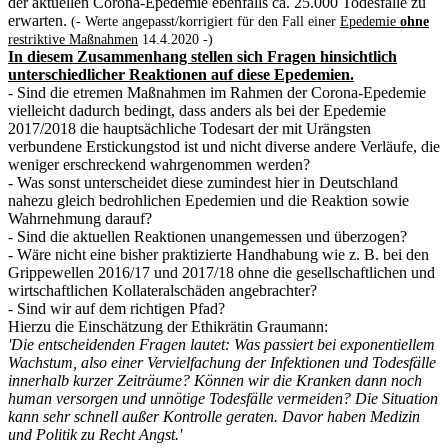
der aktuellen Corona-Epedemie ebenfalls ca. 25.000 Todesfälle zu
erwarten.
(- Werte angepasst/korrigiert für den Fall einer
Epedemie
ohne
restriktive Maßnahmen
14.4.2020 -)
In diesem Zusammenhang stellen sich Fragen hinsichtlich
unterschiedlicher Reaktionen auf diese Epedemien.
- Sind die etremen Maßnahmen im Rahmen der Corona-Epedemie
vielleicht dadurch bedingt, dass anders als bei der Epedemie
2017/2018 die hauptsächliche Todesart der mit Urängsten
verbundene Erstickungstod ist und nicht diverse andere Verläufe, die
weniger erschreckend wahrgenommen werden?
- Was sonst unterscheidet diese zumindest hier in Deutschland
nahezu gleich bedrohlichen Epedemien und die Reaktion sowie
Wahrnehmung darauf?
- Sind die aktuellen Reaktionen unangemessen und überzogen?
- Wäre nicht eine bisher praktizierte Handhabung wie z. B. bei den
Grippewellen 2016/17 und 2017/18 ohne die gesellschaftlichen und
wirtschaftlichen Kollateralschäden angebrachter?
- Sind wir auf dem richtigen Pfad?
Hierzu die Einschätzung der Ethikrätin Graumann:
'Die entscheidenden Fragen lautet: Was passiert bei exponentiellem
Wachstum, also einer Vervielfachung der Infektionen und Todesfälle
innerhalb kurzer Zeiträume? Können wir die Kranken dann noch
human versorgen und unnötige Todesfälle vermeiden? Die Situation
kann sehr schnell außer Kontrolle geraten. Davor haben Medizin
und Politik zu Recht Angst.'