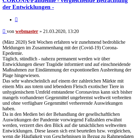
CORONA-Pandemie - vergleichende Betrachtung
der Entwicklungen -
Zitieren
Beitrag
von
webmaster
»
21.03.2020, 13:20
(März 2020) Seit Wochen erfahren wir zunehmend bedrohliche
Meldungen im Zusammenhang mit der (Covid-19) Corona-
Epedemie.
Täglich, stündlich - nahezu permanent werden wir über
Entwicklungen dieser Tragödie informiert und auf einschneidende
Maßnahmen zur Eindämmung der expontionellen Ausbreitung der
Plage hingewiesen.
Das sehr wahrscheinlich auf einem der zahlreichen Märkte mit
einem Mix aus totem und lebendem Fleisch exotischer Tiere in
unhygienischem Umfeld entstandene Coronavirus kann sich bisher
mangels vorhandener Gegenmittel ungebremst weltweit verbreiten
und ohne verfügbare Gegenmittel verheerende Auswirkungen
haben.
Da in den Medien bei der Behandlung der gesellschaftlichen
Auswirkungen der Pandemie vorwiegend Fallzahlen erwähnt
werden, verzerrt dies den Blick auf die tatsächlichen weltweiten
Entwicklungen. Diese lassen sich erst beurteilen bzw. vergleichen,
wenn die Häufigkeit von Geschehnissen in Bezug zu Rahmendaten