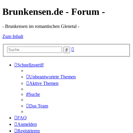
Brunkensen.de - Forum -
- Brunkensen im romantischen Glenetal -
Zum Inhalt
Erweiterte
Suche
Suche
Schnellzugriff
Unbeantwortete Themen
Aktive Themen
Suche
Das Team
FAQ
Anmelden
Registrieren