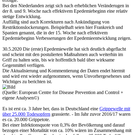
erfolgte.
Bei den Niederlanden zeigt sich nach erheblichen Veränderugen in
der 8. und 9. Woche nach effektivem Epedemiebeginn eine relativ
stetige Entwicklung.
Auffällig sind auch Korrekturen nach Ankündigung von
Restriktionslockerungen. Beispielhaft seien hier Frankreich und
Spanien genannt, die in der 15. Woche nach effektivem
Epedemiebeginn Verbesserungen der Epedemieentwicklung zeigen.
30.5.2020 Die (erste) Epedemiewelle hat sich deutlich abgeflacht
und scheint mit den postulierten Maßnahmen auch weiterhin im
Griff zu halten sein, bis wir hoffentlich bald über wirksame
Gegenmittel verfügen.
Die Aktualisierung und Kommentierung der Daten endet hiermit
und wird erst wieder aufgenommen, wenn Unvorhergesehenes und
Wichtiges zu berichten ist.
(Quelle: European Centre for Disease Prevention and Control +
eigene Analysen©)
Es ist erst ca. 3 Jahre her, dass in Deutschland eine
Grippewelle mit
über 25.000 Todesopfern
grassierte. - Im Jahr zuvor 2016/17 waren
es ca. 20.000 Grippetote.
Bei einer Infektionsquote von 0,3% der Bevölkerung und darauf
bezogen einer Mortalität von ca. 10% wären im Zusammenhang mit