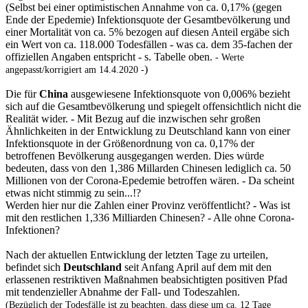
(Selbst bei einer optimistischen Annahme von ca. 0,17% (gegen
Ende der Epedemie) Infektionsquote der Gesamtbevölkerung und
einer Mortalität von ca. 5% bezogen auf diesen Anteil ergäbe sich
ein Wert von ca. 118.000 Todesfällen - was ca. dem 35-fachen der
offiziellen Angaben entspricht - s. Tabelle oben.
- Werte
)
angepasst/korrigiert am 14.4.2020 -
Die für
China
ausgewiesene Infektionsquote von 0,006% bezieht
sich auf die Gesamtbevölkerung und spiegelt offensichtlich nicht die
Realität wider. - Mit Bezug auf die inzwischen sehr großen
Ähnlichkeiten in der Entwicklung zu Deutschland kann von einer
Infektionsquote in der Größenordnung von ca. 0,17% der
betroffenen Bevölkerung ausgegangen werden. Dies würde
bedeuten, dass von den 1,386 Millarden Chinesen lediglich ca. 50
Millionen von der Corona-Epedemie betroffen wären. - Da scheint
etwas nicht stimmig zu sein...!?
Werden hier nur die Zahlen einer Provinz veröffentlicht? - Was ist
mit den restlichen 1,336 Milliarden Chinesen? - Alle ohne Corona-
Infektionen?
Nach der aktuellen Entwicklung der letzten Tage zu urteilen,
befindet sich
Deutschland
seit Anfang April auf dem mit den
erlassenen restriktiven Maßnahmen beabsichtigten positiven Pfad
mit tendenzieller Abnahme der Fall- und Todeszahlen.
(Bezüglich der Todesfälle ist zu beachten, dass diese um ca. 12 Tage