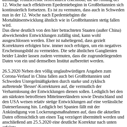
12. Woche nach effektivem Epedemiebeginn in Großbritannien sich
kontinuierlich fortsetzen. Es ist zu vermuten, dass auch in Schweden
nun in der 12. Woche nach Epedemiebginn die
Mortalitätsentwicklung ähnlich wie in Großbritannien stetig fallen
wird.
Das diese deutlich von den hier betrachteten Staaten (außer China)
abweichenden Entwicklungen zufällig sind, kann wohl
ausgeschlossen werden. Eher ist naheliegend, dass gezielt
Korrekturen erfolgten bzw. immer noch erfolgen, um ein negatives
Erscheinungsbild zu vermeiden. Die sehr ähnlichen Ganglienien
beider Länder lassen zudem vermuten, dass die zugrundeliegenden
Daten von ein und demselben Institut aufbereitet werden.
26.5.2020 Neben den völlig unglaubwürdigen Angaben zum
Corona-Verlauf in China fallen auch bei Großbritannien und
Schweden Unregelmäßigkeiten durch starke und zyklisch
auftretende 'Besser'-Korrekturen auf, die vermutlich der
Verharmlosung der Entwicklungen dienen sollen. Lediglich bei den
am stärksten betroffenen Mittelmeerländern sowie Deutschland und
den USA weisen relativ stetige Entwicklungen auf eine verlässliche
Datenerfassung hin. Lediglich bei Spanien fällt mit der
Ankündigung von Lockerungsmaßnahmen auf, dass die aktuellen
Daten offensichtlich um einen Tag verzögert übermittelt werden und
anschließend am 25.5.2020 eine deutliche Korrektur nach unten