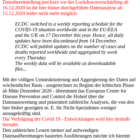
Datenbereitstellung just kurz vor der Lockdownverschärfung ab
16.12.2020 ist die hier bisher durchgeführte Datenanalyse ab
15.12.2020 leider nicht mehr möglich.
ECDC switched to a weekly reporting schedule for the
COVID-19 situation worldwide and in the EU/EEA
and the UK on 17 December this year. Hence, all daily
updates have been discontinued from 14 December.
ECDC will publish updates on the number of cases and
deaths reported worldwide and aggregated by week
every Thursday.
The weekly data will be available as downloadable
files...
Mit der völligen Umstrukturierung und Aggregierung der Daten auf
wöchentlicher Basis - ausgerechnet zu Beginn der kritischen Phase
ab Mitte Dezember 2020 - übernimmt das European Centre for
Disease Prevention and Control die Hoheit über die
Datenauswertung und präsentiert zahlreiche Analysen, die von den
hier bisher gezeigten m. E. für Nicht-Spezialisten weniger
aussagekräftig sind.
Die Verfolgung der Covid 19 - Entwicklungen wird hier deshalb
beendet.
Den zahlreichen Lesern meiner auf aufwendigen
Datenaufbereitungen basierten Ausführungen möchte ich hiermit