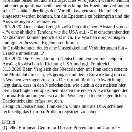
Mortalität bisher deutliche Erfolge. Dies wird jedoch wahrscheinlich
mit einer proportional zeitlichen Streckung der Epedemie verbunden
sein. Das hätte allerdings den Vorteil, dass getestete Heilmittel
eingesetzt werden könnten, um die Epedemie zu bekämpfen und die
Auswirkungen zu reduzieren.
26.3.2020: Deutschland zeigt inzwischen mit einem Abstand von ca.
-1% eine ähnliche Tendenz wie die USA auf. - Die einschränkenden
Maßnahmen können jedoch erst in ca. 1-2 Wochen durchschlagen
und ggf. zu besseren Ergebnissen führen.
In Großbritannien deutet eine Unstetigkeit auf Veränderungen hin -
Ursache unbekannt...?
28.3.2020 Die Entwicklung in Deutschland tendiert mit stetigem
Anstieg inzwischen in Richtung USA und ggf. Frankreich.
31.3.2020 Beim Vergleich der Niederlanden mit Frankreich scheint
die Mortalität um ca. 5,5% geringer und deren Entwicklung um ca.
3 Wochen verzögert zu sein. - Der Grund für diese Abweichung
liegt darin, dass in den Niederlanden, wie auch in den meisten hier
berücksichtigten europäischen Staaten die ersten Auswirkungen der
Corona-Erkrankungen erst ca. drei Wochen nach dem eigentlichen
Epedemiebeginn erfasst wurden.
Lediglich Deutschland, Frankreich, China und die USA scheinen
rechtzeitig das Corona-Problem registriert zu haben.
(Quelle: European Centre for Disease Prevention and Control +