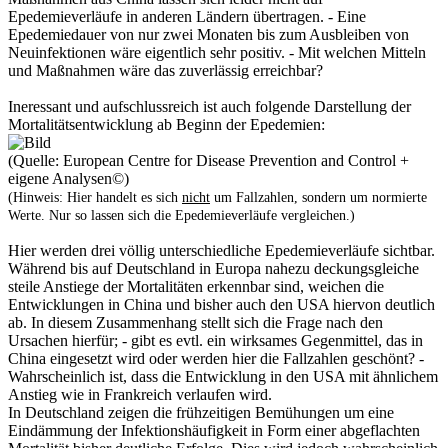
Epedemieverläufe in anderen Ländern übertragen. - Eine
Epedemiedauer von nur zwei Monaten bis zum Ausbleiben von
Neuinfektionen wäre eigentlich sehr positiv. - Mit welchen Mitteln
und Maßnahmen wäre das zuverlässig erreichbar?
Ineressant und aufschlussreich ist auch folgende Darstellung der
Mortalitätsentwicklung ab Beginn der Epedemien:
(Quelle: European Centre for Disease Prevention and Control +
eigene Analysen©)
(Hinweis: Hier handelt es sich
nicht
um Fallzahlen, sondern um normierte
Werte. Nur so lassen sich die Epedemieverläufe vergleichen.)
Hier werden drei völlig unterschiedliche Epedemieverläufe sichtbar.
Während bis auf Deutschland in Europa nahezu deckungsgleiche
steile Anstiege der Mortalitäten erkennbar sind, weichen die
Entwicklungen in China und bisher auch den USA hiervon deutlich
ab. In diesem Zusammenhang stellt sich die Frage nach den
Ursachen hierfür; - gibt es evtl. ein wirksames Gegenmittel, das in
China eingesetzt wird oder werden hier die Fallzahlen geschönt? -
Wahrscheinlich ist, dass die Entwicklung in den USA mit ähnlichem
Anstieg wie in Frankreich verlaufen wird.
In Deutschland zeigen die frühzeitigen Bemühungen um eine
Eindämmung der Infektionshäufigkeit in Form einer abgeflachten