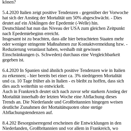
könen?
5.4.2020 Italien zeigt positive Tendenzen - gegenüber der Vorwoche
hat sich der Anstieg der Mortalität um 50% abgeschwächt. - Dies
deutet auf ein Abklingen der Epedemie (-Welle) hin.
Deutschland hat nun das Niveau der USA zum gleichen Zeitpunkt
nach Epedemiebeginn erreicht.
Insgesamt ist zu beachten, dass alle hier betrachteten Staaten mehr
oder weniger stringente Maßnahmen zur Kontaktvermeidung bzw. -
Reduzierung veranlasst haben, weshalb mit gewissen
Einschränkungen (s. Schweden) durchaus eine Vergleichbarkeit
gegeben ist.
6.4.2020 In Spanien sind ähnlich positive Tendenzen wie in Italien
zu erkennen; - hier bereits bei einer ca. 3% niedrigeren Mortalität
und ca. 10 Tage früher als in Italien - es bleibt zu hoffen, dass sich
dies auch weiterhin so entwickelt.
Auch in Frankreich deutet sich nach zuvor sehr starkem Anstieg der
Mortalität innerhalb der letzten Woche eine Abflachung dieses
Trends an. Die Niederlande und Großbritannien hingegen weisen
deutliche Zunahmen der Mortaitätsquoten ohne stetige
Abflachungstendenzen auf.
8.4.202 Besorgniserregend erscheinen die Entwicklungen in den
Niederlanden, Großbritannien und vor allem in Frankreich, wo