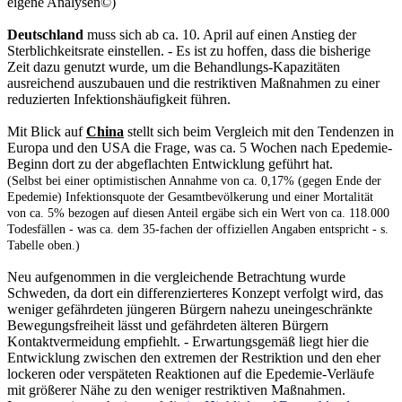
eigene Analysen©)
Deutschland
muss sich ab ca. 10. April auf einen Anstieg der
Sterblichkeitsrate einstellen. - Es ist zu hoffen, dass die bisherige
Zeit dazu genutzt wurde, um die Behandlungs-Kapazitäten
ausreichend auszubauen und die restriktiven Maßnahmen zu einer
reduzierten Infektionshäufigkeit führen.
Mit Blick auf
China
stellt sich beim Vergleich mit den Tendenzen in
Europa und den USA die Frage, was ca. 5 Wochen nach Epedemie-
Beginn dort zu der abgeflachten Entwicklung geführt hat.
(Selbst bei einer optimistischen Annahme von ca. 0,17% (gegen Ende der
Epedemie) Infektionsquote der Gesamtbevölkerung und einer Mortalität
von ca. 5% bezogen auf diesen Anteil ergäbe sich ein Wert von ca. 118.000
Todesfällen - was ca. dem 35-fachen der offiziellen Angaben entspricht - s.
Tabelle oben.)
Neu aufgenommen in die vergleichende Betrachtung wurde
Schweden, da dort ein differenzierteres Konzept verfolgt wird, das
weniger gefährdeten jüngeren Bürgern nahezu uneingeschränkte
Bewegungsfreiheit lässt und gefährdeten älteren Bürgern
Kontaktvermeidung empfiehlt. - Erwartungsgemäß liegt hier die
Entwicklung zwischen den extremen der Restriktion und den eher
lockeren oder verspäteten Reaktionen auf die Epedemie-Verläufe
mit größerer Nähe zu den weniger restriktiven Maßnahmen.