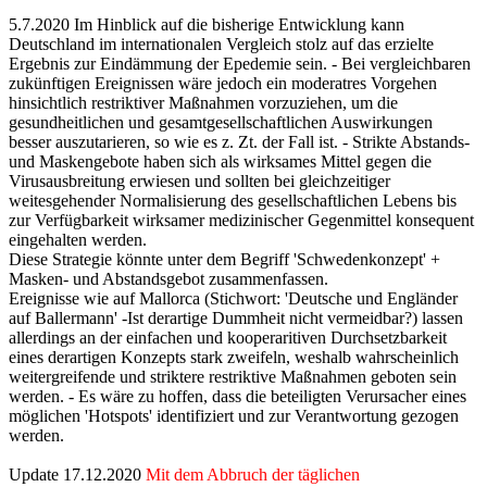
5.7.2020 Im Hinblick auf die bisherige Entwicklung kann
Deutschland im internationalen Vergleich stolz auf das erzielte
Ergebnis zur Eindämmung der Epedemie sein. - Bei vergleichbaren
zukünftigen Ereignissen wäre jedoch ein moderatres Vorgehen
hinsichtlich restriktiver Maßnahmen vorzuziehen, um die
gesundheitlichen und gesamtgesellschaftlichen Auswirkungen
besser auszutarieren, so wie es z. Zt. der Fall ist. - Strikte Abstands-
und Maskengebote haben sich als wirksames Mittel gegen die
Virusausbreitung erwiesen und sollten bei gleichzeitiger
weitesgehender Normalisierung des gesellschaftlichen Lebens bis
zur Verfügbarkeit wirksamer medizinischer Gegenmittel konsequent
eingehalten werden.
Diese Strategie könnte unter dem Begriff 'Schwedenkonzept' +
Masken- und Abstandsgebot zusammenfassen.
Ereignisse wie auf Mallorca (Stichwort: 'Deutsche und Engländer
auf Ballermann' -Ist derartige Dummheit nicht vermeidbar?) lassen
allerdings an der einfachen und kooperaritiven Durchsetzbarkeit
eines derartigen Konzepts stark zweifeln, weshalb wahrscheinlich
weitergreifende und striktere restriktive Maßnahmen geboten sein
werden. - Es wäre zu hoffen, dass die beteiligten Verursacher eines
möglichen 'Hotspots' identifiziert und zur Verantwortung gezogen
werden.
Update 17.12.2020
Mit dem Abbruch der täglichen