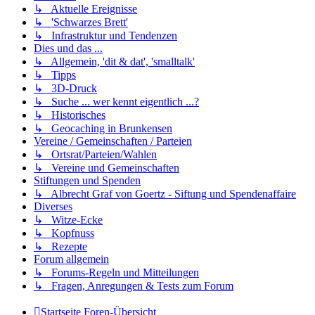
↳ Aktuelle Ereignisse
↳ 'Schwarzes Brett'
↳ Infrastruktur und Tendenzen
Dies und das ...
↳ Allgemein, 'dit & dat', 'smalltalk'
↳ Tipps
↳ 3D-Druck
↳ Suche ... wer kennt eigentlich ...?
↳ Historisches
↳ Geocaching in Brunkensen
Vereine / Gemeinschaften / Parteien
↳ Ortsrat/Parteien/Wahlen
↳ Vereine und Gemeinschaften
Stiftungen und Spenden
↳ Albrecht Graf von Goertz - Siftung und Spendenaffaire
Diverses
↳ Witze-Ecke
↳ Kopfnuss
↳ Rezepte
Forum allgemein
↳ Forums-Regeln und Mitteilungen
↳ Fragen, Anregungen & Tests zum Forum
Startseite
Foren-Übersicht