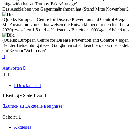
mitgewirkt hat -> Trumps 'Fake-Strategy'.
Das Ausbleiben von Gegenmaßnahmen hat (Stand Mitte November 
(Quelle: European Centre for Disease Prevention and Control + eige
Mit Ausnahme von China weisen die Entwicklungen in den hier betrach
2020) zwischen 1,5 und 4 % liegen. - Bei einer 100%-gen Abdeckung d
(Quelle: European Centre for Disease Prevention and Control + eige
Bei der Betrachtung dieser Ganglinien ist zu beachten, dass die Todefä
Grüße vom 'Webmaster'
Nach
oben
Antworten
Druckansicht
1 Beitrag • Seite
1
von
1
Zurück zu „Aktuelle Ereignisse“
Gehe zu
Aktuelles