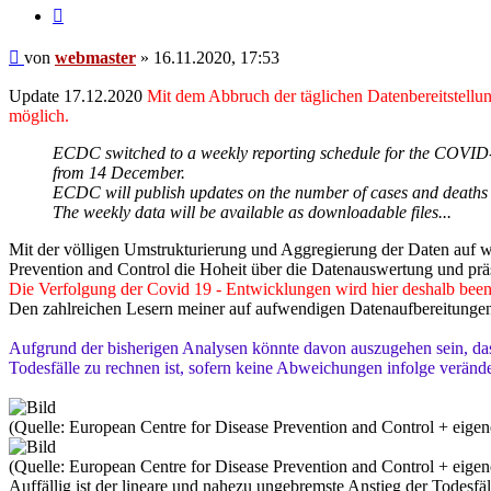
Zitieren
Beitrag
von
webmaster
»
16.11.2020, 17:53
Update 17.12.2020
Mit dem Abbruch der täglichen Datenbereitstellun
möglich.
ECDC switched to a weekly reporting schedule for the COVID-
from 14 December.
ECDC will publish updates on the number of cases and deaths
The weekly data will be available as downloadable files...
Mit der völligen Umstrukturierung und Aggregierung der Daten auf w
Prevention and Control die Hoheit über die Datenauswertung und präse
Die Verfolgung der Covid 19 - Entwicklungen wird hier deshalb been
Den zahlreichen Lesern meiner auf aufwendigen Datenaufbereitungen
Aufgrund der bisherigen Analysen könnte davon auszugehen sein, da
Todesfälle zu rechnen ist, sofern keine Abweichungen infolge verände
(Quelle: European Centre for Disease Prevention and Control + eige
(Quelle: European Centre for Disease Prevention and Control + eige
Auffällig ist der lineare und nahezu ungebremste Anstieg der Todesf