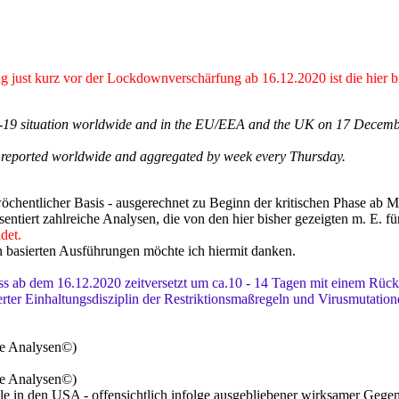
g just kurz vor der Lockdownverschärfung ab 16.12.2020 ist die hier b
19 situation worldwide and in the EU/EEA and the UK on 17 December 
 reported worldwide and aggregated by week every Thursday.
öchentlicher Basis - ausgerechnet zu Beginn der kritischen Phase ab 
ntiert zahlreiche Analysen, die von den hier bisher gezeigten m. E. für
det.
 basierten Ausführungen möchte ich hiermit danken.
ss ab dem 16.12.2020 zeitversetzt um ca.10 - 14 Tagen mit einem Rück
rter Einhaltungsdisziplin der Restriktionsmaßregeln und Virusmutation
ne Analysen©)
ne Analysen©)
älle in den USA - offensichtlich infolge ausgebliebener wirksamer Geg