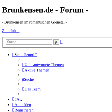
Brunkensen.de - Forum -
- Brunkensen im romantischen Glenetal -
Zum Inhalt
Erweiterte
Suche
Suche
Schnellzugriff
Unbeantwortete Themen
Aktive Themen
Suche
Das Team
FAQ
Anmelden
Registrieren