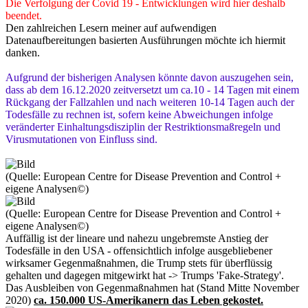
Die Verfolgung der Covid 19 - Entwicklungen wird hier deshalb
beendet.
Den zahlreichen Lesern meiner auf aufwendigen
Datenaufbereitungen basierten Ausführungen möchte ich hiermit
danken.
Aufgrund der bisherigen Analysen könnte davon auszugehen sein,
dass ab dem 16.12.2020 zeitversetzt um ca.10 - 14 Tagen mit einem
Rückgang der Fallzahlen und nach weiteren 10-14 Tagen auch der
Todesfälle zu rechnen ist, sofern keine Abweichungen infolge
veränderter Einhaltungsdisziplin der Restriktionsmaßregeln und
Virusmutationen von Einfluss sind.
(Quelle: European Centre for Disease Prevention and Control +
eigene Analysen©)
(Quelle: European Centre for Disease Prevention and Control +
eigene Analysen©)
Auffällig ist der lineare und nahezu ungebremste Anstieg der
Todesfälle in den USA - offensichtlich infolge ausgebliebener
wirksamer Gegenmaßnahmen, die Trump stets für überflüssig
gehalten und dagegen mitgewirkt hat -> Trumps 'Fake-Strategy'.
Das Ausbleiben von Gegenmaßnahmen hat (Stand Mitte November
2020)
ca. 150.000 US-Amerikanern das Leben gekostet.