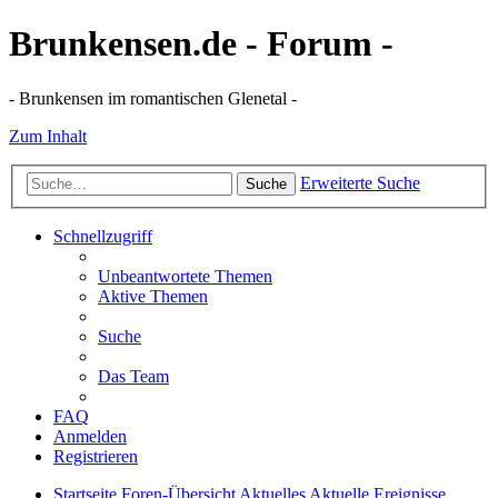
Brunkensen.de - Forum -
- Brunkensen im romantischen Glenetal -
Zum Inhalt
Erweiterte Suche
Suche
Schnellzugriff
Unbeantwortete Themen
Aktive Themen
Suche
Das Team
FAQ
Anmelden
Registrieren
Startseite
Foren-Übersicht
Aktuelles
Aktuelle Ereignisse