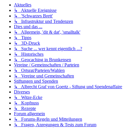
Aktuelles
↳ Aktuelle Ereignisse
↳ 'Schwarzes Brett'
↳ Infrastruktur und Tendenzen
Dies und das ...
↳ Allgemein, 'dit & dat', 'smalltalk'
↳ Tipps
↳ 3D-Druck
↳ Suche ... wer kennt eigentlich ...?
↳ Historisches
↳ Geocaching in Brunkensen
Vereine / Gemeinschaften / Parteien
↳ Ortsrat/Parteien/Wahlen
↳ Vereine und Gemeinschaften
Stiftungen und Spenden
↳ Albrecht Graf von Goertz - Siftung und Spendenaffaire
Diverses
↳ Witze-Ecke
↳ Kopfnuss
↳ Rezepte
Forum allgemein
↳ Forums-Regeln und Mitteilungen
↳ Fragen, Anregungen & Tests zum Forum