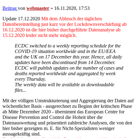
Beitrag
von
webmaster
»
16.11.2020, 17:53
Update 17.12.2020
Mit dem Abbruch der täglichen
Datenbereitstellung just kurz vor der Lockdownverschärfung ab
16.12.2020 ist die hier bisher durchgeführte Datenanalyse ab
15.12.2020 leider nicht mehr möglich.
ECDC switched to a weekly reporting schedule for the
COVID-19 situation worldwide and in the EU/EEA
and the UK on 17 December this year. Hence, all daily
updates have been discontinued from 14 December.
ECDC will publish updates on the number of cases and
deaths reported worldwide and aggregated by week
every Thursday.
The weekly data will be available as downloadable
files...
Mit der völligen Umstrukturierung und Aggregierung der Daten auf
wöchentlicher Basis - ausgerechnet zu Beginn der kritischen Phase
ab Mitte Dezember 2020 - übernimmt das European Centre for
Disease Prevention and Control die Hoheit über die
Datenauswertung und präsentiert zahlreiche Analysen, die von den
hier bisher gezeigten m. E. für Nicht-Spezialisten weniger
aussagekräftig sind.