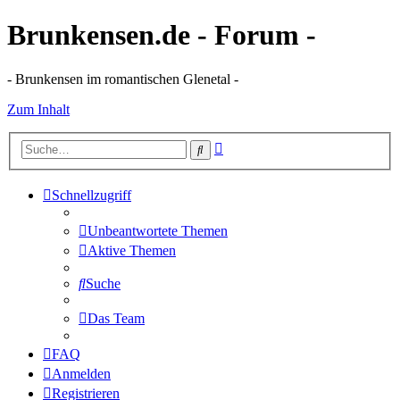
Brunkensen.de - Forum -
- Brunkensen im romantischen Glenetal -
Zum Inhalt
Erweiterte
Suche
Suche
Schnellzugriff
Unbeantwortete Themen
Aktive Themen
Suche
Das Team
FAQ
Anmelden
Registrieren