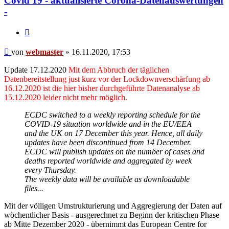
Covid 19 - aktualisierte Corona-Datenauswertungen
-
Zitieren
Beitrag
von
webmaster
»
16.11.2020, 17:53
Update 17.12.2020
Mit dem Abbruch der täglichen
Datenbereitstellung just kurz vor der Lockdownverschärfung ab
16.12.2020 ist die hier bisher durchgeführte Datenanalyse ab
15.12.2020 leider nicht mehr möglich.
ECDC switched to a weekly reporting schedule for the
COVID-19 situation worldwide and in the EU/EEA
and the UK on 17 December this year. Hence, all daily
updates have been discontinued from 14 December.
ECDC will publish updates on the number of cases and
deaths reported worldwide and aggregated by week
every Thursday.
The weekly data will be available as downloadable
files...
Mit der völligen Umstrukturierung und Aggregierung der Daten auf
wöchentlicher Basis - ausgerechnet zu Beginn der kritischen Phase
ab Mitte Dezember 2020 - übernimmt das European Centre for