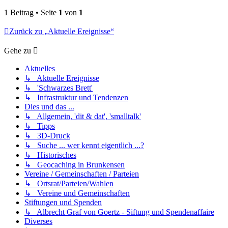
1 Beitrag • Seite
1
von
1
Zurück zu „Aktuelle Ereignisse“
Gehe zu
Aktuelles
↳ Aktuelle Ereignisse
↳ 'Schwarzes Brett'
↳ Infrastruktur und Tendenzen
Dies und das ...
↳ Allgemein, 'dit & dat', 'smalltalk'
↳ Tipps
↳ 3D-Druck
↳ Suche ... wer kennt eigentlich ...?
↳ Historisches
↳ Geocaching in Brunkensen
Vereine / Gemeinschaften / Parteien
↳ Ortsrat/Parteien/Wahlen
↳ Vereine und Gemeinschaften
Stiftungen und Spenden
↳ Albrecht Graf von Goertz - Siftung und Spendenaffaire
Diverses