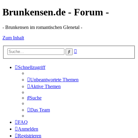
Brunkensen.de - Forum -
- Brunkensen im romantischen Glenetal -
Zum Inhalt
Erweiterte
Suche
Suche
Schnellzugriff
Unbeantwortete Themen
Aktive Themen
Suche
Das Team
FAQ
Anmelden
Registrieren