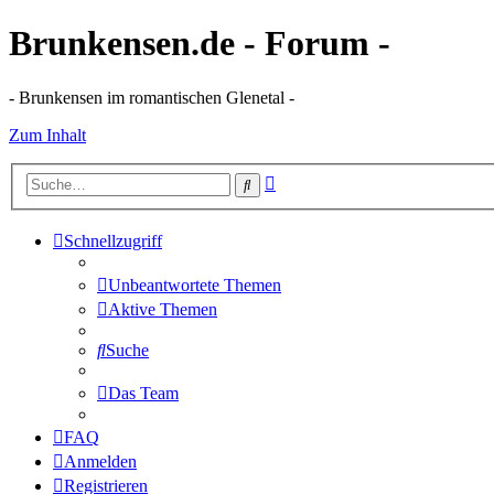
Brunkensen.de - Forum -
- Brunkensen im romantischen Glenetal -
Zum Inhalt
Erweiterte
Suche
Suche
Schnellzugriff
Unbeantwortete Themen
Aktive Themen
Suche
Das Team
FAQ
Anmelden
Registrieren