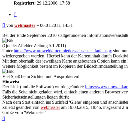
Registriert:
29.12.2006, 17:58
Zitieren
Beitrag
von
webmaster
»
06.01.2011, 14:31
Bei der Ende September 2010 stattgefundenen Informationsveranstaltun
(Quelle: Alfelder Zeitung 5.1.2011)
Unter
https://www.umweltkarten.niedersachsen. ... fault.aspx
sind nun
wiedergegeben werden. Hierbei kann der Karteninhalt durch Deaktiv
Mit dem oberhalb der jeweiligen Karte angebotenen Option kann ei
weitere Möglichkeit besteht im Kopieren der Bildschirmdarstellung i
Viel Spaß beim Sichten und Ausprobieren!
Hinweis:
Der Link (und die Software) wurde geändert:
https://www.umweltkarte
Falls die Seite nicht geladen wird, einfach einen anderen Browser ver
Sicherheitseinstellungen liegen dürfte.
Nach dem Start einfach ins Suchfeld 'Glene' eingeben und anschließ
Zuletzt geändert von
webmaster
am 19.03.2015, 18:46, insgesamt 2-m
Grüße vom 'Webmaster'
Nach
oben