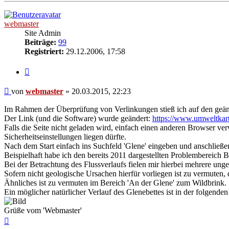
webmaster
Site Admin
Beiträge:
99
Registriert:
29.12.2006, 17:58
Zitieren
Beitrag
von
webmaster
»
20.03.2015, 22:23
Im Rahmen der Überprüfung von Verlinkungen stieß ich auf den ge
Der Link (und die Software) wurde geändert:
https://www.umweltkarte
Falls die Seite nicht geladen wird, einfach einen anderen Browser ver
Sicherheitseinstellungen liegen dürfte.
Nach dem Start einfach ins Suchfeld 'Glene' eingeben und anschließ
Beispielhaft habe ich den bereits 2011 dargestellten Problembereich 
Bei der Betrachtung des Flussverlaufs fielen mir hierbei mehrere un
Sofern nicht geologische Ursachen hierfür vorliegen ist zu vermuten
Ähnliches ist zu vermuten im Bereich 'An der Glene' zum Wildbrink.
Ein möglicher natürlicher Verlauf des Glenebettes ist in der folgenden
Grüße vom 'Webmaster'
Nach
oben