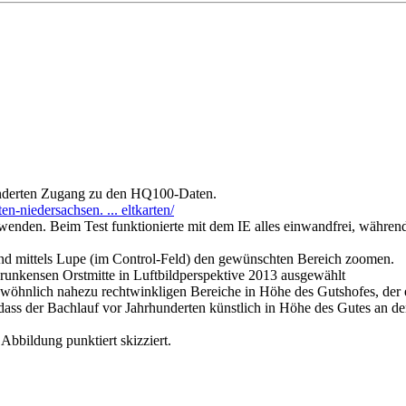
änderten Zugang zu den HQ100-Daten.
n-niedersachsen. ... eltkarten/
wenden. Beim Test funktionierte mit dem IE alles einwandfrei, während 
end mittels Lupe (im Control-Feld) den gewünschten Bereich zoomen.
Brunkensen Orstmitte in Luftbildperspektive 2013 ausgewählt
gewöhnlich nahezu rechtwinkligen Bereiche in Höhe des Gutshofes, der
, dass der Bachlauf vor Jahrhunderten künstlich in Höhe des Gutes an 
 Abbildung punktiert skizziert.