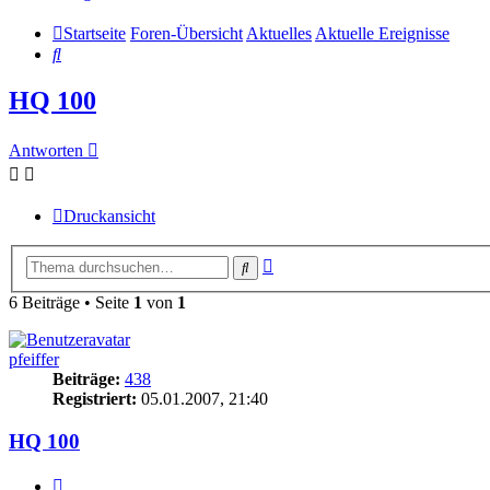
Startseite
Foren-Übersicht
Aktuelles
Aktuelle Ereignisse
Suche
HQ 100
Antworten
Druckansicht
Erweiterte
Suche
Suche
6 Beiträge • Seite
1
von
1
pfeiffer
Beiträge:
438
Registriert:
05.01.2007, 21:40
HQ 100
Zitieren