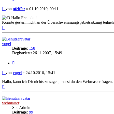
Beitrag
von
pfeiffer
»
01.10.2010, 09:11
Hallo Freunde !
Konnte gestern nicht an der Überschwemmungsgebietssitzung teilne
Nach
oben
vogel
Beiträge:
158
Registriert:
26.11.2007, 15:49
Zitieren
Beitrag
von
vogel
»
24.10.2010, 15:41
Hallo, kann ich Dir nichts zu sagen, musst du den Webmaster fragen,
Nach
oben
webmaster
Site Admin
Beiträge:
99