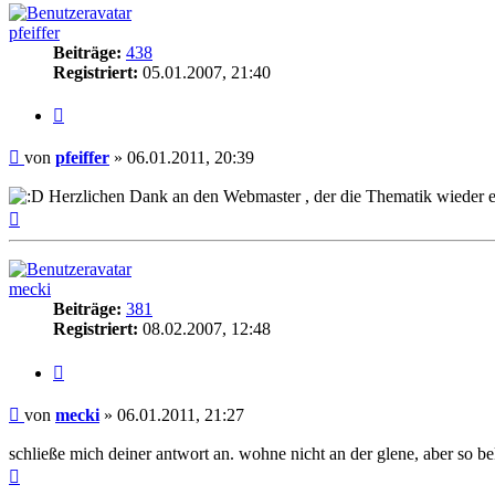
pfeiffer
Beiträge:
438
Registriert:
05.01.2007, 21:40
Zitieren
Beitrag
von
pfeiffer
»
06.01.2011, 20:39
Herzlichen Dank an den Webmaster , der die Thematik wieder einma
Nach
oben
mecki
Beiträge:
381
Registriert:
08.02.2007, 12:48
Zitieren
Beitrag
von
mecki
»
06.01.2011, 21:27
schließe mich deiner antwort an. wohne nicht an der glene, aber so
Nach
oben