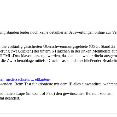
g standen leider noch keine detaillierten Auswertungen online zur Ver
 die vorläufig gesicherten Überschwemmungsgebiete (ÜSG, Stand 22.1
ierung (Wegklicken) der untern 6 Häkchen in der linken Menüleiste au
n HTML-Drucklayout erzeugt werden, das dann entweder direkt ausger
n die Zwischenablage mittels 'Druck'-Taste und anschließender Bearbe
n-niedersachsen. ... eltkarten/
wenden. Beim Test funktionierte mit dem IE alles einwandfrei, während 
end mittels Lupe (im Control-Feld) den gewünschten Bereich zoomen.
al geändert.