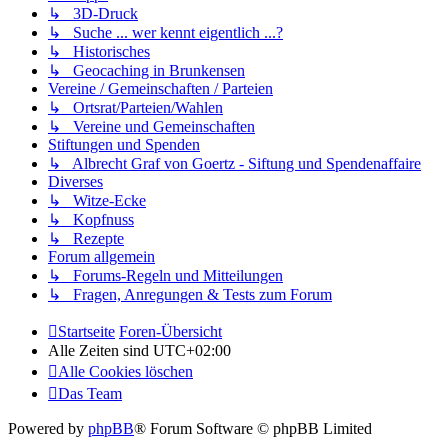
↳ 3D-Druck
↳ Suche ... wer kennt eigentlich ...?
↳ Historisches
↳ Geocaching in Brunkensen
Vereine / Gemeinschaften / Parteien
↳ Ortsrat/Parteien/Wahlen
↳ Vereine und Gemeinschaften
Stiftungen und Spenden
↳ Albrecht Graf von Goertz - Siftung und Spendenaffaire
Diverses
↳ Witze-Ecke
↳ Kopfnuss
↳ Rezepte
Forum allgemein
↳ Forums-Regeln und Mitteilungen
↳ Fragen, Anregungen & Tests zum Forum
Startseite
Foren-Übersicht
Alle Zeiten sind
UTC+02:00
Alle Cookies löschen
Das Team
Powered by
phpBB
® Forum Software © phpBB Limited