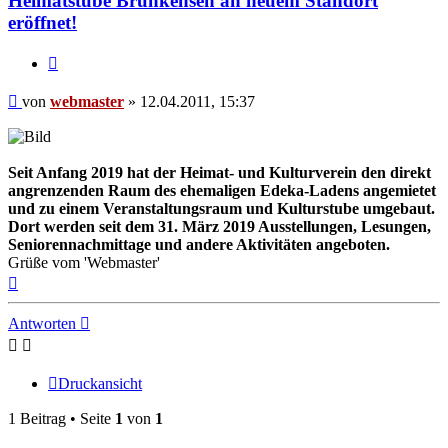
Heimatstube Brunkensen an neuem Standort
eröffnet!
Zitieren
Beitrag
von
webmaster
»
12.04.2011, 15:37
Seit Anfang 2019 hat der Heimat- und Kulturverein den direkt
angrenzenden Raum des ehemaligen Edeka-Ladens angemietet
und zu einem Veranstaltungsraum und Kulturstube umgebaut.
Dort werden seit dem 31. März 2019 Ausstellungen, Lesungen,
Seniorennachmittage und andere Aktivitäten angeboten.
Grüße vom 'Webmaster'
Nach
oben
Antworten
Druckansicht
1 Beitrag • Seite
1
von
1