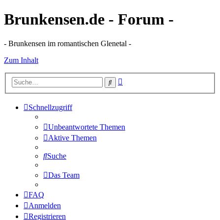
Brunkensen.de - Forum -
- Brunkensen im romantischen Glenetal -
Zum Inhalt
Erweiterte
Suche
Suche
Schnellzugriff
Unbeantwortete Themen
Aktive Themen
Suche
Das Team
FAQ
Anmelden
Registrieren