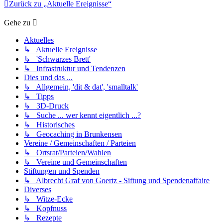
Zurück zu „Aktuelle Ereignisse“
Gehe zu
Aktuelles
↳ Aktuelle Ereignisse
↳ 'Schwarzes Brett'
↳ Infrastruktur und Tendenzen
Dies und das ...
↳ Allgemein, 'dit & dat', 'smalltalk'
↳ Tipps
↳ 3D-Druck
↳ Suche ... wer kennt eigentlich ...?
↳ Historisches
↳ Geocaching in Brunkensen
Vereine / Gemeinschaften / Parteien
↳ Ortsrat/Parteien/Wahlen
↳ Vereine und Gemeinschaften
Stiftungen und Spenden
↳ Albrecht Graf von Goertz - Siftung und Spendenaffaire
Diverses
↳ Witze-Ecke
↳ Kopfnuss
↳ Rezepte