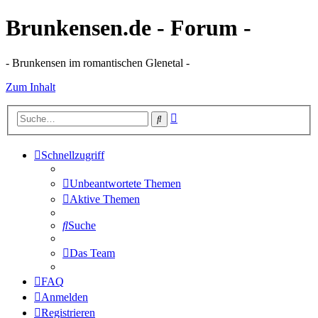
Brunkensen.de - Forum -
- Brunkensen im romantischen Glenetal -
Zum Inhalt
Erweiterte
Suche
Suche
Schnellzugriff
Unbeantwortete Themen
Aktive Themen
Suche
Das Team
FAQ
Anmelden
Registrieren