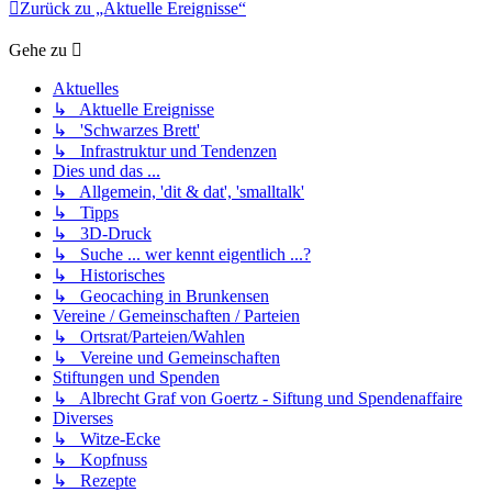
Zurück zu „Aktuelle Ereignisse“
Gehe zu
Aktuelles
↳ Aktuelle Ereignisse
↳ 'Schwarzes Brett'
↳ Infrastruktur und Tendenzen
Dies und das ...
↳ Allgemein, 'dit & dat', 'smalltalk'
↳ Tipps
↳ 3D-Druck
↳ Suche ... wer kennt eigentlich ...?
↳ Historisches
↳ Geocaching in Brunkensen
Vereine / Gemeinschaften / Parteien
↳ Ortsrat/Parteien/Wahlen
↳ Vereine und Gemeinschaften
Stiftungen und Spenden
↳ Albrecht Graf von Goertz - Siftung und Spendenaffaire
Diverses
↳ Witze-Ecke
↳ Kopfnuss
↳ Rezepte