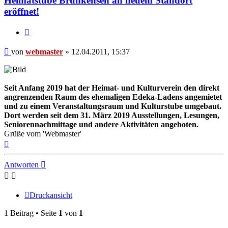
Heimatstube Brunkensen an neuem Standort
eröffnet!
Zitieren
Beitrag
von
webmaster
»
12.04.2011, 15:37
Seit Anfang 2019 hat der Heimat- und Kulturverein den direkt
angrenzenden Raum des ehemaligen Edeka-Ladens angemietet
und zu einem Veranstaltungsraum und Kulturstube umgebaut.
Dort werden seit dem 31. März 2019 Ausstellungen, Lesungen,
Seniorennachmittage und andere Aktivitäten angeboten.
Grüße vom 'Webmaster'
Nach
oben
Antworten
Druckansicht
1 Beitrag • Seite
1
von
1