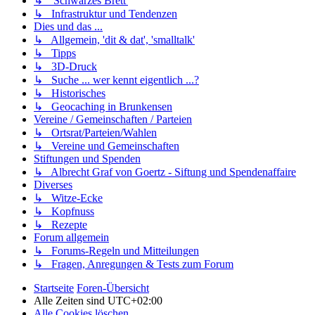
↳ 'Schwarzes Brett'
↳ Infrastruktur und Tendenzen
Dies und das ...
↳ Allgemein, 'dit & dat', 'smalltalk'
↳ Tipps
↳ 3D-Druck
↳ Suche ... wer kennt eigentlich ...?
↳ Historisches
↳ Geocaching in Brunkensen
Vereine / Gemeinschaften / Parteien
↳ Ortsrat/Parteien/Wahlen
↳ Vereine und Gemeinschaften
Stiftungen und Spenden
↳ Albrecht Graf von Goertz - Siftung und Spendenaffaire
Diverses
↳ Witze-Ecke
↳ Kopfnuss
↳ Rezepte
Forum allgemein
↳ Forums-Regeln und Mitteilungen
↳ Fragen, Anregungen & Tests zum Forum
Startseite
Foren-Übersicht
Alle Zeiten sind
UTC+02:00
Alle Cookies löschen