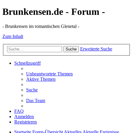
Brunkensen.de - Forum -
- Brunkensen im romantischen Glenetal -
Zum Inhalt
Erweiterte Suche
Suche
Schnellzugriff
Unbeantwortete Themen
Aktive Themen
Suche
Das Team
FAQ
Anmelden
Registrieren
Startseite
Foren-Übersicht
Aktuelles
Aktuelle Ereignisse