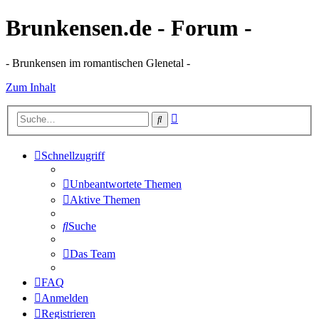
Brunkensen.de - Forum -
- Brunkensen im romantischen Glenetal -
Zum Inhalt
Erweiterte
Suche
Suche
Schnellzugriff
Unbeantwortete Themen
Aktive Themen
Suche
Das Team
FAQ
Anmelden
Registrieren