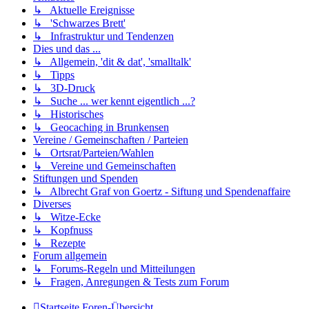
↳ Aktuelle Ereignisse
↳ 'Schwarzes Brett'
↳ Infrastruktur und Tendenzen
Dies und das ...
↳ Allgemein, 'dit & dat', 'smalltalk'
↳ Tipps
↳ 3D-Druck
↳ Suche ... wer kennt eigentlich ...?
↳ Historisches
↳ Geocaching in Brunkensen
Vereine / Gemeinschaften / Parteien
↳ Ortsrat/Parteien/Wahlen
↳ Vereine und Gemeinschaften
Stiftungen und Spenden
↳ Albrecht Graf von Goertz - Siftung und Spendenaffaire
Diverses
↳ Witze-Ecke
↳ Kopfnuss
↳ Rezepte
Forum allgemein
↳ Forums-Regeln und Mitteilungen
↳ Fragen, Anregungen & Tests zum Forum
Startseite
Foren-Übersicht