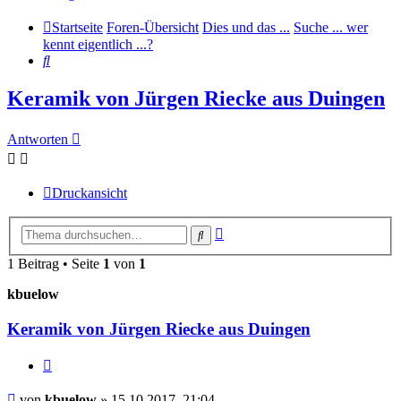
Startseite
Foren-Übersicht
Dies und das ...
Suche ... wer
kennt eigentlich ...?
Suche
Keramik von Jürgen Riecke aus Duingen
Antworten
Druckansicht
Erweiterte
Suche
Suche
1 Beitrag • Seite
1
von
1
kbuelow
Keramik von Jürgen Riecke aus Duingen
Zitieren
Beitrag
von
kbuelow
»
15.10.2017, 21:04