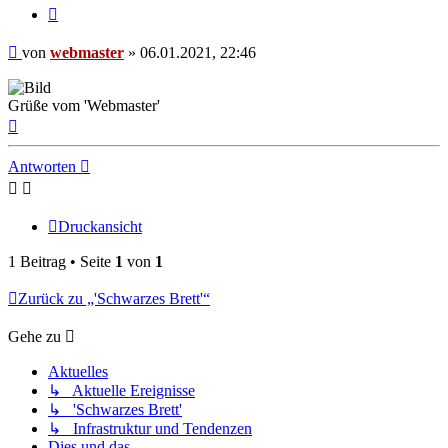
Zitieren
Beitrag
von
webmaster
»
06.01.2021, 22:46
Grüße vom 'Webmaster'
Nach
oben
Antworten
Druckansicht
1 Beitrag • Seite
1
von
1
Zurück zu „'Schwarzes Brett'“
Gehe zu
Aktuelles
↳ Aktuelle Ereignisse
↳ 'Schwarzes Brett'
↳ Infrastruktur und Tendenzen
Dies und das ...