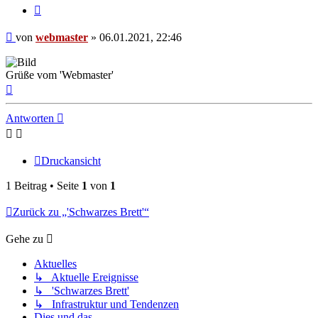
Zitieren
Beitrag
von
webmaster
»
06.01.2021, 22:46
Grüße vom 'Webmaster'
Nach
oben
Antworten
Druckansicht
1 Beitrag • Seite
1
von
1
Zurück zu „'Schwarzes Brett'“
Gehe zu
Aktuelles
↳ Aktuelle Ereignisse
↳ 'Schwarzes Brett'
↳ Infrastruktur und Tendenzen
Dies und das ...