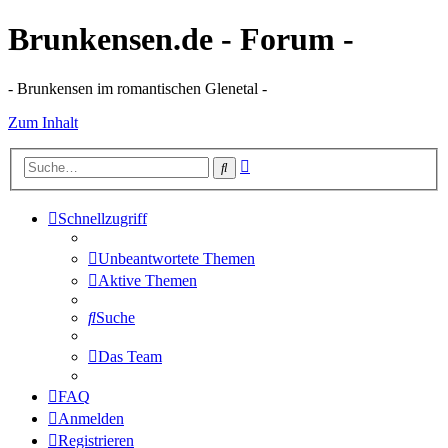
Brunkensen.de - Forum -
- Brunkensen im romantischen Glenetal -
Zum Inhalt
Erweiterte
Suche
Suche
Schnellzugriff
Unbeantwortete Themen
Aktive Themen
Suche
Das Team
FAQ
Anmelden
Registrieren