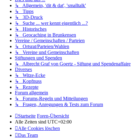
↳ Allgemein, 'dit & dat', 'smalltalk'
↳ Tipps
↳ 3D-Druck
↳ Suche ... wer kennt eigentlich ...?
↳ Historisches
↳ Geocaching in Brunkensen
Vereine / Gemeinschaften / Parteien
↳ Ortsrat/Parteien/Wahlen
↳ Vereine und Gemeinschaften
Stiftungen und Spenden
↳ Albrecht Graf von Goertz - Siftung und Spendenaffaire
Diverses
↳ Witze-Ecke
↳ Kopfnuss
↳ Rezepte
Forum allgemein
↳ Forums-Regeln und Mitteilungen
↳ Fragen, Anregungen & Tests zum Forum
Startseite
Foren-Übersicht
Alle Zeiten sind
UTC+02:00
Alle Cookies löschen
Das Team