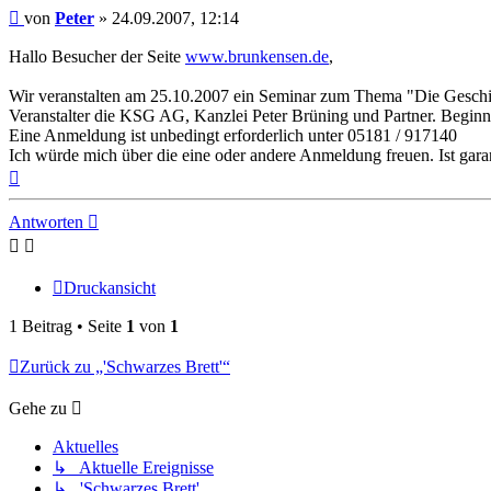
Beitrag
von
Peter
»
24.09.2007, 12:14
Hallo Besucher der Seite
www.brunkensen.de
,
Wir veranstalten am 25.10.2007 ein Seminar zum Thema "Die Geschich
Veranstalter die KSG AG, Kanzlei Peter Brüning und Partner. Beginn 
Eine Anmeldung ist unbedingt erforderlich unter 05181 / 917140
Ich würde mich über die eine oder andere Anmeldung freuen. Ist garan
Nach
oben
Antworten
Druckansicht
1 Beitrag • Seite
1
von
1
Zurück zu „'Schwarzes Brett'“
Gehe zu
Aktuelles
↳ Aktuelle Ereignisse
↳ 'Schwarzes Brett'