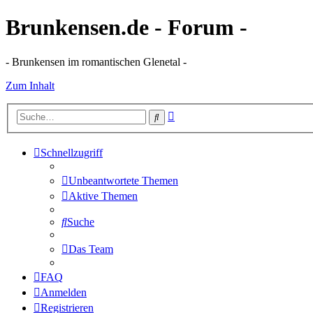
Brunkensen.de - Forum -
- Brunkensen im romantischen Glenetal -
Zum Inhalt
Erweiterte
Suche
Suche
Schnellzugriff
Unbeantwortete Themen
Aktive Themen
Suche
Das Team
FAQ
Anmelden
Registrieren