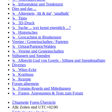
↳ Infrastruktur und Tendenzen
Dies und das ...
↳ Allgemein, 'dit & dat', 'smalltalk'
↳ Tipps
↳ 3D-Druck
↳ Suche ... wer kennt eigentlich ...?
↳ Historisches
↳ Geocaching in Brunkensen
Vereine / Gemeinschaften / Parteien
↳ Ortsrat/Parteien/Wahlen
↳ Vereine und Gemeinschaften
Stiftungen und Spenden
↳ Albrecht Graf von Goertz - Siftung und Spendenaffaire
Diverses
↳ Witze-Ecke
↳ Kopfnuss
↳ Rezepte
Forum allgemein
↳ Forums-Regeln und Mitteilungen
↳ Fragen, Anregungen & Tests zum Forum
Startseite
Foren-Übersicht
Alle Zeiten sind
UTC+02:00