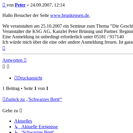
Beitrag
von
Peter
»
24.09.2007, 12:14
Hallo Besucher der Seite
www.brunkensen.de
,
Wir veranstalten am 25.10.2007 ein Seminar zum Thema "Die Geschich
Veranstalter die KSG AG, Kanzlei Peter Brüning und Partner. Beginn 
Eine Anmeldung ist unbedingt erforderlich unter 05181 / 917140
Ich würde mich über die eine oder andere Anmeldung freuen. Ist garan
Nach
oben
Antworten
Druckansicht
1 Beitrag • Seite
1
von
1
Zurück zu „'Schwarzes Brett'“
Gehe zu
Aktuelles
↳ Aktuelle Ereignisse
↳ 'Schwarzes Brett'