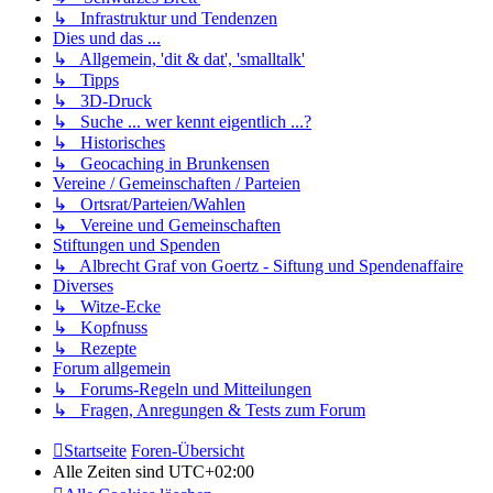
↳ Infrastruktur und Tendenzen
Dies und das ...
↳ Allgemein, 'dit & dat', 'smalltalk'
↳ Tipps
↳ 3D-Druck
↳ Suche ... wer kennt eigentlich ...?
↳ Historisches
↳ Geocaching in Brunkensen
Vereine / Gemeinschaften / Parteien
↳ Ortsrat/Parteien/Wahlen
↳ Vereine und Gemeinschaften
Stiftungen und Spenden
↳ Albrecht Graf von Goertz - Siftung und Spendenaffaire
Diverses
↳ Witze-Ecke
↳ Kopfnuss
↳ Rezepte
Forum allgemein
↳ Forums-Regeln und Mitteilungen
↳ Fragen, Anregungen & Tests zum Forum
Startseite
Foren-Übersicht
Alle Zeiten sind
UTC+02:00