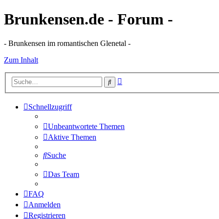
Brunkensen.de - Forum -
- Brunkensen im romantischen Glenetal -
Zum Inhalt
Erweiterte
Suche
Suche
Schnellzugriff
Unbeantwortete Themen
Aktive Themen
Suche
Das Team
FAQ
Anmelden
Registrieren