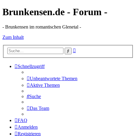
Brunkensen.de - Forum -
- Brunkensen im romantischen Glenetal -
Zum Inhalt
Erweiterte
Suche
Suche
Schnellzugriff
Unbeantwortete Themen
Aktive Themen
Suche
Das Team
FAQ
Anmelden
Registrieren