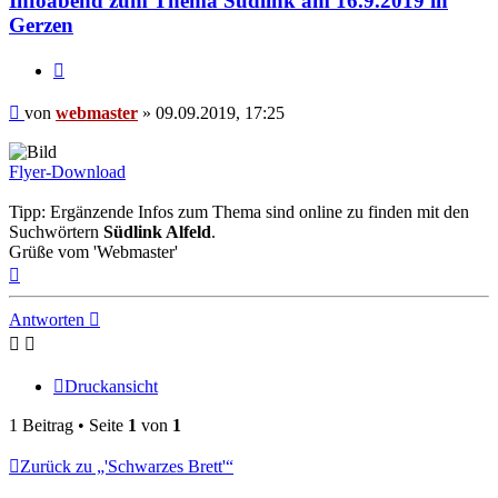
Infoabend zum Thema Südlink am 16.9.2019 in
Gerzen
Zitieren
Beitrag
von
webmaster
»
09.09.2019, 17:25
Flyer-Download
Tipp: Ergänzende Infos zum Thema sind online zu finden mit den
Suchwörtern
Südlink Alfeld
.
Grüße vom 'Webmaster'
Nach
oben
Antworten
Druckansicht
1 Beitrag • Seite
1
von
1
Zurück zu „'Schwarzes Brett'“