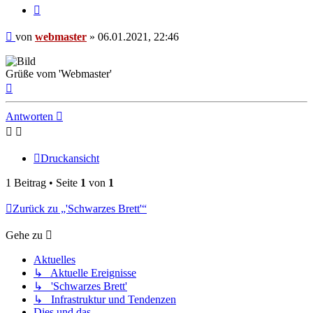
Zitieren
Beitrag
von
webmaster
»
06.01.2021, 22:46
Grüße vom 'Webmaster'
Nach
oben
Antworten
Druckansicht
1 Beitrag • Seite
1
von
1
Zurück zu „'Schwarzes Brett'“
Gehe zu
Aktuelles
↳ Aktuelle Ereignisse
↳ 'Schwarzes Brett'
↳ Infrastruktur und Tendenzen
Dies und das ...