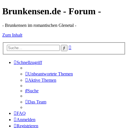
Brunkensen.de - Forum -
- Brunkensen im romantischen Glenetal -
Zum Inhalt
Erweiterte
Suche
Suche
Schnellzugriff
Unbeantwortete Themen
Aktive Themen
Suche
Das Team
FAQ
Anmelden
Registrieren