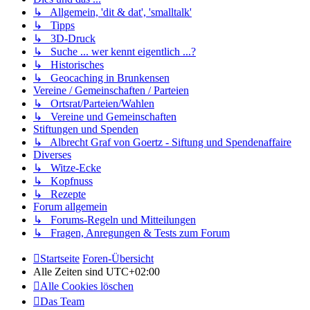
↳ Allgemein, 'dit & dat', 'smalltalk'
↳ Tipps
↳ 3D-Druck
↳ Suche ... wer kennt eigentlich ...?
↳ Historisches
↳ Geocaching in Brunkensen
Vereine / Gemeinschaften / Parteien
↳ Ortsrat/Parteien/Wahlen
↳ Vereine und Gemeinschaften
Stiftungen und Spenden
↳ Albrecht Graf von Goertz - Siftung und Spendenaffaire
Diverses
↳ Witze-Ecke
↳ Kopfnuss
↳ Rezepte
Forum allgemein
↳ Forums-Regeln und Mitteilungen
↳ Fragen, Anregungen & Tests zum Forum
Startseite
Foren-Übersicht
Alle Zeiten sind
UTC+02:00
Alle Cookies löschen
Das Team