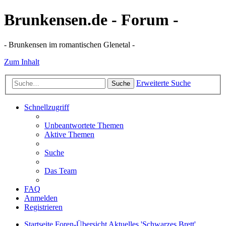
Brunkensen.de - Forum -
- Brunkensen im romantischen Glenetal -
Zum Inhalt
Erweiterte Suche
Suche
Schnellzugriff
Unbeantwortete Themen
Aktive Themen
Suche
Das Team
FAQ
Anmelden
Registrieren
Startseite
Foren-Übersicht
Aktuelles
'Schwarzes Brett'