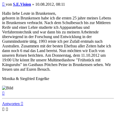
Beitrag
von
S.E.Vision
»
10.08.2012, 08:11
Hallo liebe Leute in Brunkensen,
geboren in Brunkensen habe ich die ersten 25 jahre meines Lebens
in Brunkensen verbracht. Nach dem Schulbesuch bis zur Mittleren
Reife und einer Lehre studierte ich Appparatebau und
Verfahrenstechnik und war dann bis zu meinem Arbeitende
überwiegend in der Forschung und Entwicklung in der
Gummiindustrie tätig. 1993 reiste ich per Zufall erstmals nach
Australien. Zusammen mit der besten Ehefrau aller Zeiten habe ich
dann noch 6 mal das Land bereist. Nun möchten wir Euch von
unseren Reisen berichten. Am Donnerstag, dem 11.10.2012 um
19:00 Uhr könnt Ihr unsere Multimediashow "Frühstück mit
Känguruhs" im Gasthaus Pötchen Peine in Brunkensen sehen. Wir
freuen uns auf Euren Besuch.
Monika & Siegfried Engelke
Nach
oben
Antworten