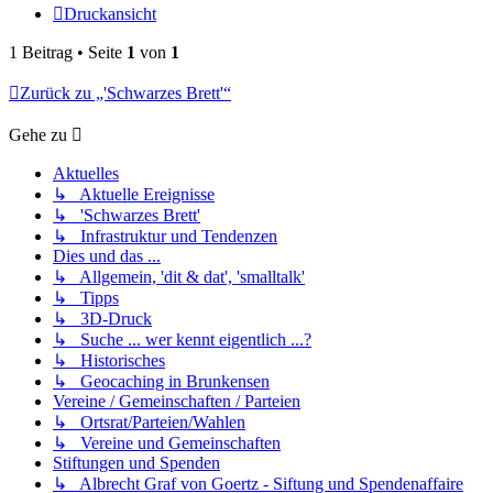
Druckansicht
1 Beitrag • Seite
1
von
1
Zurück zu „'Schwarzes Brett'“
Gehe zu
Aktuelles
↳ Aktuelle Ereignisse
↳ 'Schwarzes Brett'
↳ Infrastruktur und Tendenzen
Dies und das ...
↳ Allgemein, 'dit & dat', 'smalltalk'
↳ Tipps
↳ 3D-Druck
↳ Suche ... wer kennt eigentlich ...?
↳ Historisches
↳ Geocaching in Brunkensen
Vereine / Gemeinschaften / Parteien
↳ Ortsrat/Parteien/Wahlen
↳ Vereine und Gemeinschaften
Stiftungen und Spenden
↳ Albrecht Graf von Goertz - Siftung und Spendenaffaire