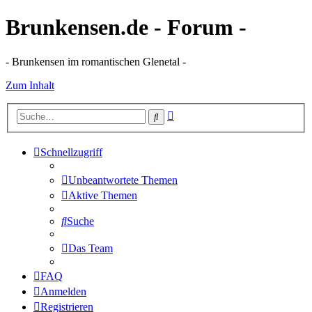
Brunkensen.de - Forum -
- Brunkensen im romantischen Glenetal -
Zum Inhalt
Erweiterte
Suche
Suche
Schnellzugriff
Unbeantwortete Themen
Aktive Themen
Suche
Das Team
FAQ
Anmelden
Registrieren