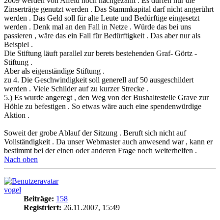
2009 werden von Alfeld noch nachgezahlt . Es dürfen nur die
Zinserträge genutzt werden . Das Stammkapital darf nicht angerührt
werden . Das Geld soll für alte Leute und Bedürftige eingesetzt
werden . Denk mal an den Fall in Netze . Würde das bei uns
passieren , wäre das ein Fall für Bedürftigkeit . Das aber nur als
Beispiel .
Die Stiftung läuft parallel zur berets bestehenden Graf- Görtz -
Stiftung .
Aber als eigenständige Stiftung .
zu 4. Die Geschwindigkeit soll generell auf 50 ausgeschildert
werden . Viele Schilder auf zu kurzer Strecke .
5.) Es wurde angeregt , den Weg von der Bushaltestelle Grave zur
Höhle zu befestigen . So etwas wäre auch eine spendenwürdige
Aktion .
Soweit der grobe Ablauf der Sitzung . Beruft sich nicht auf
Vollständigkeit . Da unser Webmaster auch anwesend war , kann er
bestimmt bei der einen oder anderen Frage noch weiterhelfen .
Nach oben
vogel
Beiträge:
158
Registriert:
26.11.2007, 15:49