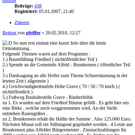
pfeiffer
Beiträge:
438
Registriert:
05.01.2007, 21:40
Zitieren
Beitrag
von
pfeiffer
»
20.02.2010, 12:27
So nun erst einmal eine kurze Info über die letzte
Ortsratsitzung .
Folgende Themen waren auf dem Programm :
1.) Baumfällung Friedhof ( nichtöffentlicher Teil )
2.) Spende an die Gemeinde Alfeld - Brunkensen ( öffentlicher Teil
)
3.) Danksagung an alle Helfer zum Thema Schneeräumung in der
letzten Zeit ( allgemein )
4.) Geschwindigkeitstafeln Höhe Grave ( 70 / 50 / 70 km/h ) (
nichtöffentlich )
5.) Fußweg Bushaltestelle Grave - Räuberhöhle
zu 1. Es wurden auf dem Friedhof Bäume gefällt . Es geht hier um
eine Birke , welche noch weggenommen wird. An der Stelle
entstehen Rasengräber .
zu 2. Brunkensen erhält die Hälfte der Summe . Also 125.000 Euro.
Nächsten Monat soll ein Stiftungsrat gegründet werden . 4 Leute aus
Brunkensen plus Alfelder Bürgermeister . Zinsnachzahlungen für