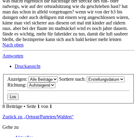
was macht eigentlich die nachfrage der strecke des fuß- oder
radwegs, wie auf der ortsradsitzung wie du geschrieben hast? hat
man das schon in alfeld vorgetragen? wenn wir von der b3 bis
duingen oder auch delligsen mit einem weg angeschlossen wären,
käme man viel sicherer aus diesem ort mal mit kinder auf rädern
raus. aber bei der flaute im stadtsäckel wird es noch jahre dauern.
fände es wichtig, mehr für fahrräder zu tun, damit die luft saubrer
bleibt, die bezinpreise kann sich auch bald keiner mehr leisten
Nach oben
Antworten
Druckansicht
Anzeigen:
Sortiere nach:
Richtung:
8 Beiträge • Seite
1
von
1
Zurück zu „Ortsrat/Parteien/Wahlen“
Gehe zu