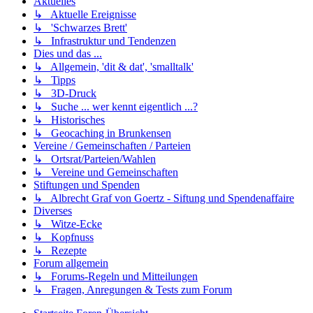
Aktuelles
↳ Aktuelle Ereignisse
↳ 'Schwarzes Brett'
↳ Infrastruktur und Tendenzen
Dies und das ...
↳ Allgemein, 'dit & dat', 'smalltalk'
↳ Tipps
↳ 3D-Druck
↳ Suche ... wer kennt eigentlich ...?
↳ Historisches
↳ Geocaching in Brunkensen
Vereine / Gemeinschaften / Parteien
↳ Ortsrat/Parteien/Wahlen
↳ Vereine und Gemeinschaften
Stiftungen und Spenden
↳ Albrecht Graf von Goertz - Siftung und Spendenaffaire
Diverses
↳ Witze-Ecke
↳ Kopfnuss
↳ Rezepte
Forum allgemein
↳ Forums-Regeln und Mitteilungen
↳ Fragen, Anregungen & Tests zum Forum