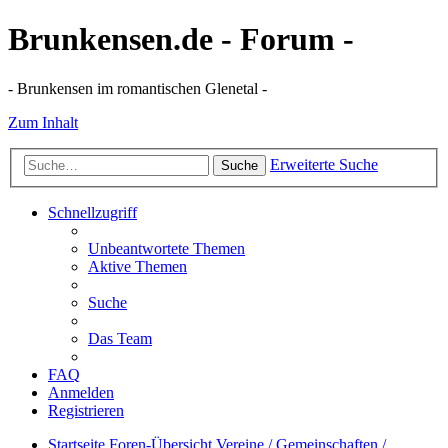
Brunkensen.de - Forum -
- Brunkensen im romantischen Glenetal -
Zum Inhalt
Erweiterte Suche
Suche
Schnellzugriff
Unbeantwortete Themen
Aktive Themen
Suche
Das Team
FAQ
Anmelden
Registrieren
Startseite
Foren-Übersicht
Vereine / Gemeinschaften /