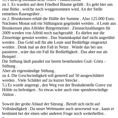
zu 1. Es wurden auf dem Friedhof Bäume gefällt . Es geht hier um
eine Birke , welche noch weggenommen wird. An der Stelle
entstehen Rasengräber .
zu 2. Brunkensen erhält die Hälfte der Summe . Also 125.000 Euro.
Nächsten Monat soll ein Stiftungsrat gegründet werden . 4 Leute aus
Brunkensen plus Alfelder Bürgermeister . Zinsnachzahlungen für
2009 werden von Alfeld noch nachgezahlt . Es dürfen nur die
Zinserträge genutzt werden . Das Stammkapital darf nicht angerührt
werden . Das Geld soll für alte Leute und Bedürftige eingesetzt
werden . Denk mal an den Fall in Netze . Würde das bei uns
passieren , wäre das ein Fall für Bedürftigkeit . Das aber nur als
Beispiel .
Die Stiftung läuft parallel zur berets bestehenden Graf- Görtz -
Stiftung .
Aber als eigenständige Stiftung .
zu 4. Die Geschwindigkeit soll generell auf 50 ausgeschildert
werden . Viele Schilder auf zu kurzer Strecke .
5.) Es wurde angeregt , den Weg von der Bushaltestelle Grave zur
Höhle zu befestigen . So etwas wäre auch eine spendenwürdige
Aktion .
Soweit der grobe Ablauf der Sitzung . Beruft sich nicht auf
Vollständigkeit . Da unser Webmaster auch anwesend war , kann er
bestimmt bei der einen oder anderen Frage noch weiterhelfen .
Nach