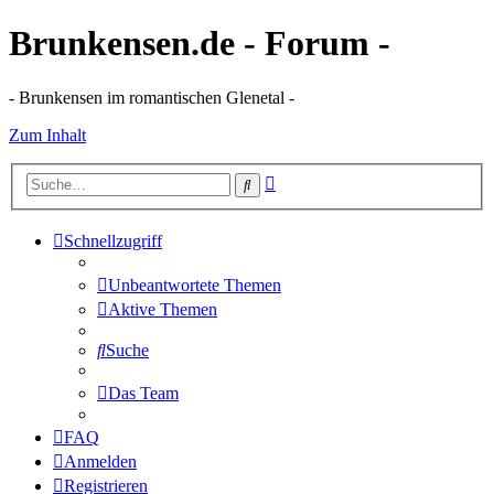
Brunkensen.de - Forum -
- Brunkensen im romantischen Glenetal -
Zum Inhalt
Erweiterte
Suche
Suche
Schnellzugriff
Unbeantwortete Themen
Aktive Themen
Suche
Das Team
FAQ
Anmelden
Registrieren