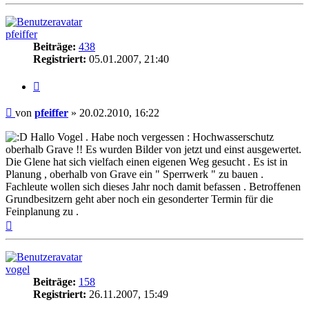
oben
pfeiffer
Beiträge:
438
Registriert:
05.01.2007, 21:40
Zitieren
Beitrag
von
pfeiffer
»
20.02.2010, 16:22
Hallo Vogel . Habe noch vergessen : Hochwasserschutz
oberhalb Grave !! Es wurden Bilder von jetzt und einst ausgewertet.
Die Glene hat sich vielfach einen eigenen Weg gesucht . Es ist in
Planung , oberhalb von Grave ein " Sperrwerk " zu bauen .
Fachleute wollen sich dieses Jahr noch damit befassen . Betroffenen
Grundbesitzern geht aber noch ein gesonderter Termin für die
Feinplanung zu .
Nach
oben
vogel
Beiträge:
158
Registriert:
26.11.2007, 15:49