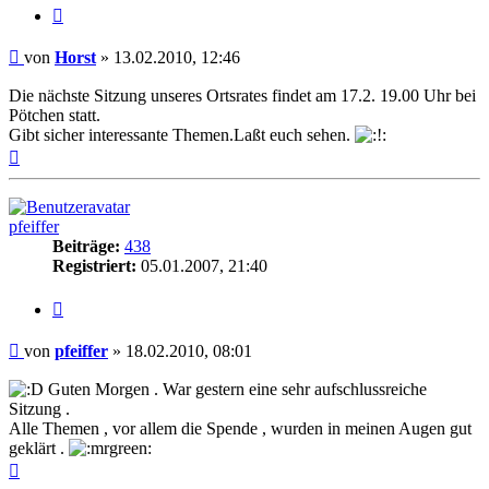
Zitieren
Beitrag
von
Horst
»
13.02.2010, 12:46
Die nächste Sitzung unseres Ortsrates findet am 17.2. 19.00 Uhr bei
Pötchen statt.
Gibt sicher interessante Themen.Laßt euch sehen.
Nach
oben
pfeiffer
Beiträge:
438
Registriert:
05.01.2007, 21:40
Zitieren
Beitrag
von
pfeiffer
»
18.02.2010, 08:01
Guten Morgen . War gestern eine sehr aufschlussreiche
Sitzung .
Alle Themen , vor allem die Spende , wurden in meinen Augen gut
geklärt .
Nach
oben