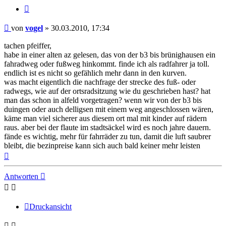
Zitieren
Beitrag
von
vogel
»
30.03.2010, 17:34
tachen pfeiffer,
habe in einer alten az gelesen, das von der b3 bis brünighausen ein
fahradweg oder fußweg hinkommt. finde ich als radfahrer ja toll.
endlich ist es nicht so gefählich mehr dann in den kurven.
was macht eigentlich die nachfrage der strecke des fuß- oder
radwegs, wie auf der ortsradsitzung wie du geschrieben hast? hat
man das schon in alfeld vorgetragen? wenn wir von der b3 bis
duingen oder auch delligsen mit einem weg angeschlossen wären,
käme man viel sicherer aus diesem ort mal mit kinder auf rädern
raus. aber bei der flaute im stadtsäckel wird es noch jahre dauern.
fände es wichtig, mehr für fahrräder zu tun, damit die luft saubrer
bleibt, die bezinpreise kann sich auch bald keiner mehr leisten
Nach
oben
Antworten
Druckansicht