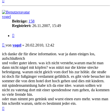
oben
vogel
Beiträge:
158
Registriert:
26.11.2007, 15:49
Zitieren
Beitrag
von
vogel
»
20.02.2010, 12:42
ich danke dir für diese information. war ja dann einiges los,
aufschlußreich
und voller guter ideen. was ich nicht verstehe,warum macht man
dann nicht nägel mit köpfen? was nützt nur die kleine strecke
befestigung. warum nicht gleich vom dorf bis zur höhle. die straße
ist doch für fußgänger verdammt gefählich. es gibt viele besucher im
sommer die von dem hotel dort hoch gehen und dies mit kindern.
mit spändensammlung habe ich da eine idee. warum sollten wir
nicht zu vatertag dort mit einer spendendose rum gehen, da kommen
so viele fremde hin.
oder man nimmt pro getränk und wurst einen euro mehr. wenn man
hin schreibt warum, sieht es bestimmt jeder ein.
Nach