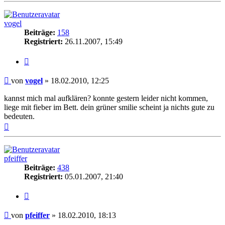
vogel
Beiträge:
158
Registriert:
26.11.2007, 15:49
Zitieren
Beitrag
von
vogel
»
18.02.2010, 12:25
kannst mich mal aufklären? konnte gestern leider nicht kommen,
liege mit fieber im Bett. dein grüner smilie scheint ja nichts gute zu
bedeuten.
Nach
oben
pfeiffer
Beiträge:
438
Registriert:
05.01.2007, 21:40
Zitieren
Beitrag
von
pfeiffer
»
18.02.2010, 18:13