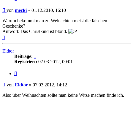
Beitrag
von
mecki
»
01.12.2010, 16:10
Warum bekommt man zu Weinachten meist die falschen
Geschenke?
Antwort: Das Christkind ist blond.
Nach
oben
Eldtor
Beiträge:
1
Registriert:
07.03.2012, 00:01
Zitieren
Beitrag
von
Eldtor
»
07.03.2012, 14:12
Also über Weihnachten sollte man keine Witze machen finde ich.