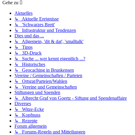
Gehe zu
Aktuelles
↳ Aktuelle Ereignisse
↳ 'Schwarzes Brett'
↳ Infrastruktur und Tendenzen
Dies und das ...
↳ Allgemein, 'dit & dat', 'smalltalk'
↳ Tipps
↳ 3D-Druck
↳ Suche ... wer kennt eigentlich ...?
↳ Historisches
↳ Geocaching in Brunkensen
Vereine / Gemeinschaften / Parteien
↳ Ortsrat/Parteien/Wahlen
↳ Vereine und Gemeinschaften
Stiftungen und Spenden
↳ Albrecht Graf von Goertz - Siftung und Spendenaffaire
Diverses
↳ Witze-Ecke
↳ Kopfnuss
↳ Rezepte
Forum allgemein
↳ Forums-Regeln und Mitteilungen