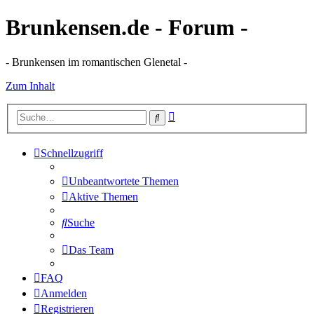
Brunkensen.de - Forum -
- Brunkensen im romantischen Glenetal -
Zum Inhalt
Erweiterte
Suche
Suche
Schnellzugriff
Unbeantwortete Themen
Aktive Themen
Suche
Das Team
FAQ
Anmelden
Registrieren