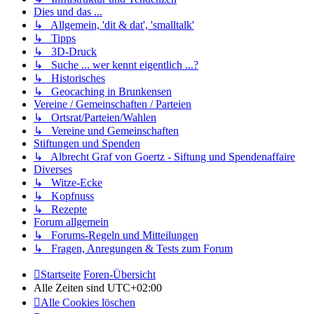
Dies und das ...
↳ Allgemein, 'dit & dat', 'smalltalk'
↳ Tipps
↳ 3D-Druck
↳ Suche ... wer kennt eigentlich ...?
↳ Historisches
↳ Geocaching in Brunkensen
Vereine / Gemeinschaften / Parteien
↳ Ortsrat/Parteien/Wahlen
↳ Vereine und Gemeinschaften
Stiftungen und Spenden
↳ Albrecht Graf von Goertz - Siftung und Spendenaffaire
Diverses
↳ Witze-Ecke
↳ Kopfnuss
↳ Rezepte
Forum allgemein
↳ Forums-Regeln und Mitteilungen
↳ Fragen, Anregungen & Tests zum Forum
Startseite
Foren-Übersicht
Alle Zeiten sind
UTC+02:00
Alle Cookies löschen