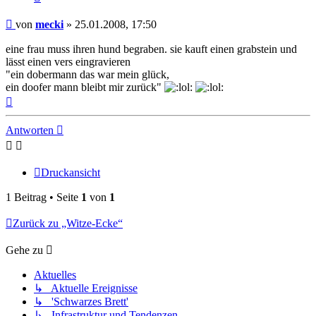
Beitrag
von
mecki
»
25.01.2008, 17:50
eine frau muss ihren hund begraben. sie kauft einen grabstein und
lässt einen vers eingravieren
"ein dobermann das war mein glück,
ein doofer mann bleibt mir zurück"
Nach
oben
Antworten
Druckansicht
1 Beitrag • Seite
1
von
1
Zurück zu „Witze-Ecke“
Gehe zu
Aktuelles
↳ Aktuelle Ereignisse
↳ 'Schwarzes Brett'
↳ Infrastruktur und Tendenzen