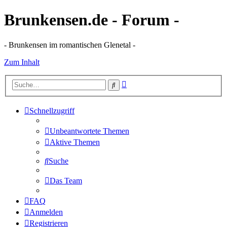
Brunkensen.de - Forum -
- Brunkensen im romantischen Glenetal -
Zum Inhalt
Erweiterte
Suche
Suche
Schnellzugriff
Unbeantwortete Themen
Aktive Themen
Suche
Das Team
FAQ
Anmelden
Registrieren