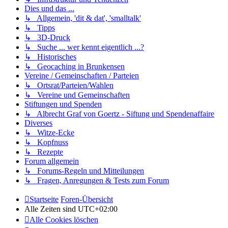
Dies und das ...
↳ Allgemein, 'dit & dat', 'smalltalk'
↳ Tipps
↳ 3D-Druck
↳ Suche ... wer kennt eigentlich ...?
↳ Historisches
↳ Geocaching in Brunkensen
Vereine / Gemeinschaften / Parteien
↳ Ortsrat/Parteien/Wahlen
↳ Vereine und Gemeinschaften
Stiftungen und Spenden
↳ Albrecht Graf von Goertz - Siftung und Spendenaffaire
Diverses
↳ Witze-Ecke
↳ Kopfnuss
↳ Rezepte
Forum allgemein
↳ Forums-Regeln und Mitteilungen
↳ Fragen, Anregungen & Tests zum Forum
Startseite
Foren-Übersicht
Alle Zeiten sind
UTC+02:00
Alle Cookies löschen