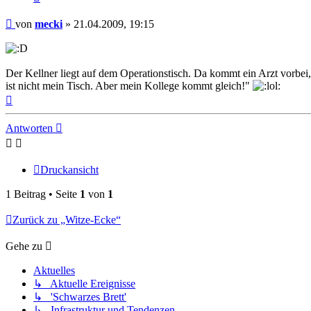
Beitrag
von
mecki
»
21.04.2009, 19:15
Der Kellner liegt auf dem Operationstisch. Da kommt ein Arzt vorbei, 
ist nicht mein Tisch. Aber mein Kollege kommt gleich!"
Nach
oben
Antworten
Druckansicht
1 Beitrag • Seite
1
von
1
Zurück zu „Witze-Ecke“
Gehe zu
Aktuelles
↳ Aktuelle Ereignisse
↳ 'Schwarzes Brett'
↳ Infrastruktur und Tendenzen