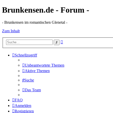
Brunkensen.de - Forum -
- Brunkensen im romantischen Glenetal -
Zum Inhalt
Erweiterte
Suche
Suche
Schnellzugriff
Unbeantwortete Themen
Aktive Themen
Suche
Das Team
FAQ
Anmelden
Registrieren