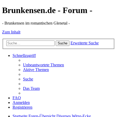
Brunkensen.de - Forum -
- Brunkensen im romantischen Glenetal -
Zum Inhalt
Erweiterte Suche
Suche
Schnellzugriff
Unbeantwortete Themen
Aktive Themen
Suche
Das Team
FAQ
Anmelden
Registrieren
Startseite
Foren-Übersicht
Diverses
Witze-Ecke