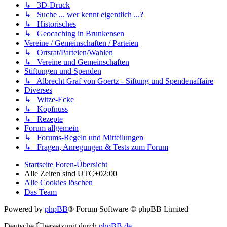
↳ 3D-Druck
↳ Suche ... wer kennt eigentlich ...?
↳ Historisches
↳ Geocaching in Brunkensen
Vereine / Gemeinschaften / Parteien
↳ Ortsrat/Parteien/Wahlen
↳ Vereine und Gemeinschaften
Stiftungen und Spenden
↳ Albrecht Graf von Goertz - Siftung und Spendenaffaire
Diverses
↳ Witze-Ecke
↳ Kopfnuss
↳ Rezepte
Forum allgemein
↳ Forums-Regeln und Mitteilungen
↳ Fragen, Anregungen & Tests zum Forum
Startseite
Foren-Übersicht
Alle Zeiten sind
UTC+02:00
Alle Cookies löschen
Das Team
Powered by
phpBB
® Forum Software © phpBB Limited
Deutsche Übersetzung durch
phpBB.de