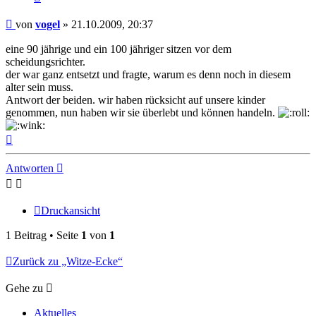
Beitrag
von
vogel
»
21.10.2009, 20:37
eine 90 jährige und ein 100 jähriger sitzen vor dem
scheidungsrichter.
der war ganz entsetzt und fragte, warum es denn noch in diesem
alter sein muss.
Antwort der beiden. wir haben rücksicht auf unsere kinder
genommen, nun haben wir sie überlebt und können handeln.
Nach
oben
Antworten
Druckansicht
1 Beitrag • Seite
1
von
1
Zurück zu „Witze-Ecke“
Gehe zu
Aktuelles