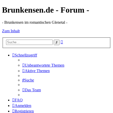
Brunkensen.de - Forum -
- Brunkensen im romantischen Glenetal -
Zum Inhalt
Erweiterte
Suche
Suche
Schnellzugriff
Unbeantwortete Themen
Aktive Themen
Suche
Das Team
FAQ
Anmelden
Registrieren