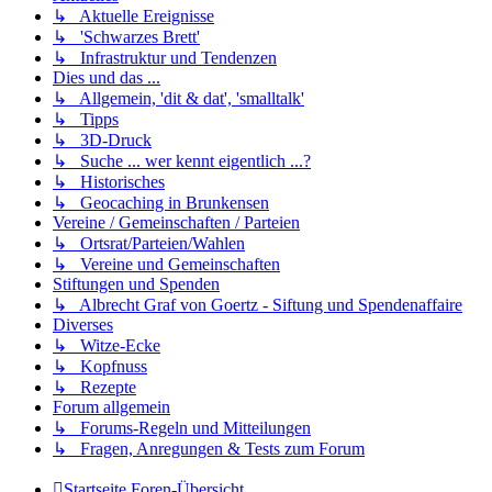
↳ Aktuelle Ereignisse
↳ 'Schwarzes Brett'
↳ Infrastruktur und Tendenzen
Dies und das ...
↳ Allgemein, 'dit & dat', 'smalltalk'
↳ Tipps
↳ 3D-Druck
↳ Suche ... wer kennt eigentlich ...?
↳ Historisches
↳ Geocaching in Brunkensen
Vereine / Gemeinschaften / Parteien
↳ Ortsrat/Parteien/Wahlen
↳ Vereine und Gemeinschaften
Stiftungen und Spenden
↳ Albrecht Graf von Goertz - Siftung und Spendenaffaire
Diverses
↳ Witze-Ecke
↳ Kopfnuss
↳ Rezepte
Forum allgemein
↳ Forums-Regeln und Mitteilungen
↳ Fragen, Anregungen & Tests zum Forum
Startseite
Foren-Übersicht