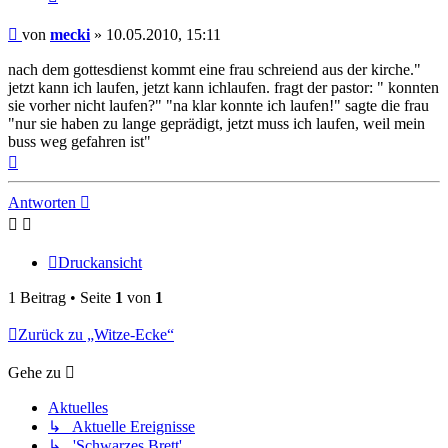
Beitrag
von
mecki
»
10.05.2010, 15:11
nach dem gottesdienst kommt eine frau schreiend aus der kirche."
jetzt kann ich laufen, jetzt kann ichlaufen. fragt der pastor: " konnten
sie vorher nicht laufen?" "na klar konnte ich laufen!" sagte die frau
"nur sie haben zu lange geprädigt, jetzt muss ich laufen, weil mein
buss weg gefahren ist"
Nach
oben
Antworten
Druckansicht
1 Beitrag • Seite
1
von
1
Zurück zu „Witze-Ecke“
Gehe zu
Aktuelles
↳ Aktuelle Ereignisse
↳ 'Schwarzes Brett'