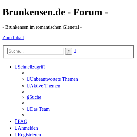
Brunkensen.de - Forum -
- Brunkensen im romantischen Glenetal -
Zum Inhalt
Erweiterte
Suche
Suche
Schnellzugriff
Unbeantwortete Themen
Aktive Themen
Suche
Das Team
FAQ
Anmelden
Registrieren