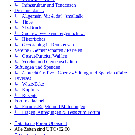
↳ Infrastruktur und Tendenzen
Dies und das ...
↳ Allgemein, 'dit & dat', 'smalltalk'
↳ Tipps
↳ 3D-Druck
↳ Suche ... wer kennt eigentlich ...?
↳ Historisches
↳ Geocaching in Brunkensen
Vereine / Gemeinschaften / Parteien
↳ Ortsrat/Parteien/Wahlen
↳ Vereine und Gemeinschaften
Stiftungen und Spenden
↳ Albrecht Graf von Goertz - Siftung und Spendenaffaire
Diverses
↳ Witze-Ecke
↳ Kopfnuss
↳ Rezepte
Forum allgemein
↳ Forums-Regeln und Mitteilungen
↳ Fragen, Anregungen & Tests zum Forum
Startseite
Foren-Übersicht
Alle Zeiten sind
UTC+02:00