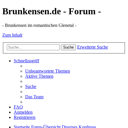
Brunkensen.de - Forum -
- Brunkensen im romantischen Glenetal -
Zum Inhalt
Erweiterte Suche
Suche
Schnellzugriff
Unbeantwortete Themen
Aktive Themen
Suche
Das Team
FAQ
Anmelden
Registrieren
Startseite
Foren-Übersicht
Diverses
Kopfnuss