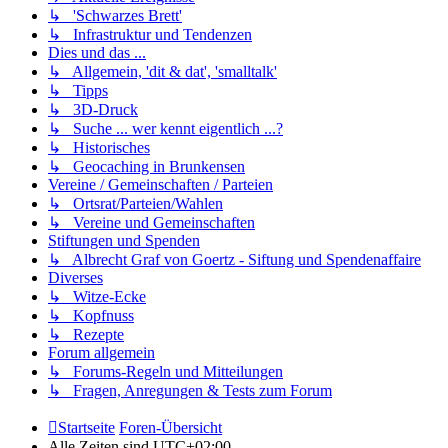
↳ 'Schwarzes Brett'
↳ Infrastruktur und Tendenzen
Dies und das ...
↳ Allgemein, 'dit & dat', 'smalltalk'
↳ Tipps
↳ 3D-Druck
↳ Suche ... wer kennt eigentlich ...?
↳ Historisches
↳ Geocaching in Brunkensen
Vereine / Gemeinschaften / Parteien
↳ Ortsrat/Parteien/Wahlen
↳ Vereine und Gemeinschaften
Stiftungen und Spenden
↳ Albrecht Graf von Goertz - Siftung und Spendenaffaire
Diverses
↳ Witze-Ecke
↳ Kopfnuss
↳ Rezepte
Forum allgemein
↳ Forums-Regeln und Mitteilungen
↳ Fragen, Anregungen & Tests zum Forum
Startseite
Foren-Übersicht
Alle Zeiten sind
UTC+02:00