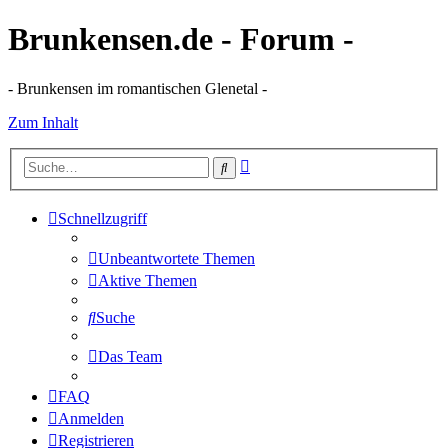
Brunkensen.de - Forum -
- Brunkensen im romantischen Glenetal -
Zum Inhalt
Erweiterte
Suche
Suche
Schnellzugriff
Unbeantwortete Themen
Aktive Themen
Suche
Das Team
FAQ
Anmelden
Registrieren