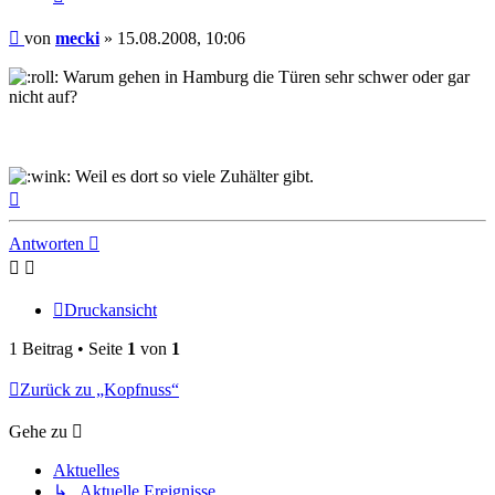
Beitrag
von
mecki
»
15.08.2008, 10:06
Warum gehen in Hamburg die Türen sehr schwer oder gar
nicht auf?
Weil es dort so viele Zuhälter gibt.
Nach
oben
Antworten
Druckansicht
1 Beitrag • Seite
1
von
1
Zurück zu „Kopfnuss“
Gehe zu
Aktuelles
↳ Aktuelle Ereignisse