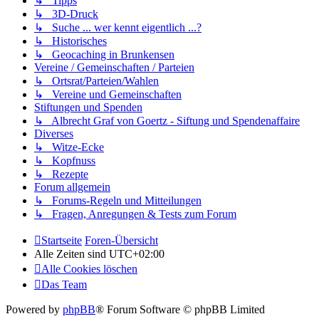
↳ Tipps
↳ 3D-Druck
↳ Suche ... wer kennt eigentlich ...?
↳ Historisches
↳ Geocaching in Brunkensen
Vereine / Gemeinschaften / Parteien
↳ Ortsrat/Parteien/Wahlen
↳ Vereine und Gemeinschaften
Stiftungen und Spenden
↳ Albrecht Graf von Goertz - Siftung und Spendenaffaire
Diverses
↳ Witze-Ecke
↳ Kopfnuss
↳ Rezepte
Forum allgemein
↳ Forums-Regeln und Mitteilungen
↳ Fragen, Anregungen & Tests zum Forum
Startseite
Foren-Übersicht
Alle Zeiten sind
UTC+02:00
Alle Cookies löschen
Das Team
Powered by
phpBB
® Forum Software © phpBB Limited