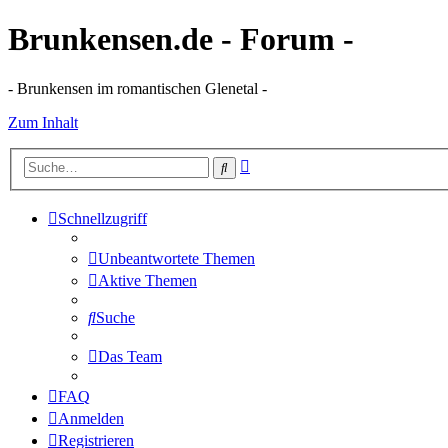
Brunkensen.de - Forum -
- Brunkensen im romantischen Glenetal -
Zum Inhalt
Erweiterte
Suche
Suche
Schnellzugriff
Unbeantwortete Themen
Aktive Themen
Suche
Das Team
FAQ
Anmelden
Registrieren