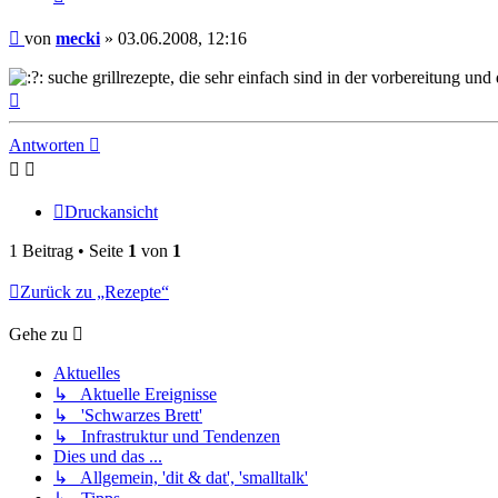
Beitrag
von
mecki
»
03.06.2008, 12:16
suche grillrezepte, die sehr einfach sind in der vorbereitung un
Nach
oben
Antworten
Druckansicht
1 Beitrag • Seite
1
von
1
Zurück zu „Rezepte“
Gehe zu
Aktuelles
↳ Aktuelle Ereignisse
↳ 'Schwarzes Brett'
↳ Infrastruktur und Tendenzen
Dies und das ...
↳ Allgemein, 'dit & dat', 'smalltalk'