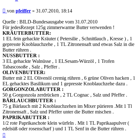
Beitrag
von
pfeiffer
»
31.07.2010, 18:14
Quelle : BILD-Bundesausgabe vom 31.07.2010
Für jedesRezept 125g zimmerwarme Butter verwenden !
KRÄUTERBUTTER:
1 EL fein gehackte Kräuter ( Petersilie , Schnittlauch , Kresse ) , 1
gepresste Knoblauchzehe , 1 TL Zitronensaft und etwas Salz in die
Butter rühren .
NUSSBUTTER :
3 EL gehackte Walnüsse , 1 ELSesam-Würzöl , 1 Trofen
Tabascosoße , Salz , Pfeffer .
OLIVENBUTTER:
Butter mit 2 EL Olivenöl cremig rühren , 6 grüne Oliven hacken , 1
EL gehacktes Basilikum und 1 gepresste Knoblauchzehe dazu .
GORGONZOLABUTTER :
50 g Gorgonzola zerdrücken , 2 TL Cognac , Salz und Pfeffer .
BÄRLAUCHBUTTER :
75 g Bärlauch mit 2 Knoblauchzehen im Mixer pürieren .Mit 1 Tl
Zitronensaft , Salz und Pfeffer unter die Butter mischen .
PAPRIKABUTTER :
1/2 rote Paprikaschote klein würfeln . Mit 1 TL Paprikaapulver (
edelsüß oder rosenscharf ) und 1 TL Senf in die Butter rühren .
Nach
oben