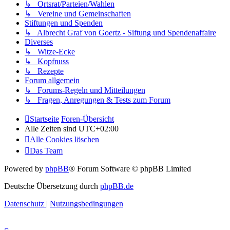
↳ Ortsrat/Parteien/Wahlen
↳ Vereine und Gemeinschaften
Stiftungen und Spenden
↳ Albrecht Graf von Goertz - Siftung und Spendenaffaire
Diverses
↳ Witze-Ecke
↳ Kopfnuss
↳ Rezepte
Forum allgemein
↳ Forums-Regeln und Mitteilungen
↳ Fragen, Anregungen & Tests zum Forum
Startseite
Foren-Übersicht
Alle Zeiten sind
UTC+02:00
Alle Cookies löschen
Das Team
Powered by
phpBB
® Forum Software © phpBB Limited
Deutsche Übersetzung durch
phpBB.de
Datenschutz
|
Nutzungsbedingungen