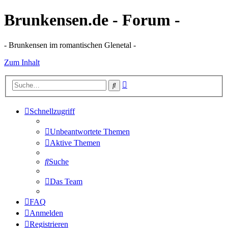
Brunkensen.de - Forum -
- Brunkensen im romantischen Glenetal -
Zum Inhalt
Erweiterte
Suche
Suche
Schnellzugriff
Unbeantwortete Themen
Aktive Themen
Suche
Das Team
FAQ
Anmelden
Registrieren