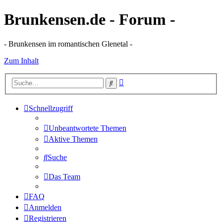
Brunkensen.de - Forum -
- Brunkensen im romantischen Glenetal -
Zum Inhalt
Erweiterte
Suche
Suche
Schnellzugriff
Unbeantwortete Themen
Aktive Themen
Suche
Das Team
FAQ
Anmelden
Registrieren