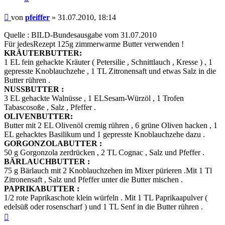
Beitrag
von
pfeiffer
»
31.07.2010, 18:14
Quelle : BILD-Bundesausgabe vom 31.07.2010
Für jedesRezept 125g zimmerwarme Butter verwenden !
KRÄUTERBUTTER:
1 EL fein gehackte Kräuter ( Petersilie , Schnittlauch , Kresse ) , 1
gepresste Knoblauchzehe , 1 TL Zitronensaft und etwas Salz in die
Butter rühren .
NUSSBUTTER :
3 EL gehackte Walnüsse , 1 ELSesam-Würzöl , 1 Trofen
Tabascosoße , Salz , Pfeffer .
OLIVENBUTTER:
Butter mit 2 EL Olivenöl cremig rühren , 6 grüne Oliven hacken , 1
EL gehacktes Basilikum und 1 gepresste Knoblauchzehe dazu .
GORGONZOLABUTTER :
50 g Gorgonzola zerdrücken , 2 TL Cognac , Salz und Pfeffer .
BÄRLAUCHBUTTER :
75 g Bärlauch mit 2 Knoblauchzehen im Mixer pürieren .Mit 1 Tl
Zitronensaft , Salz und Pfeffer unter die Butter mischen .
PAPRIKABUTTER :
1/2 rote Paprikaschote klein würfeln . Mit 1 TL Paprikaapulver (
edelsüß oder rosenscharf ) und 1 TL Senf in die Butter rühren .
Nach
oben