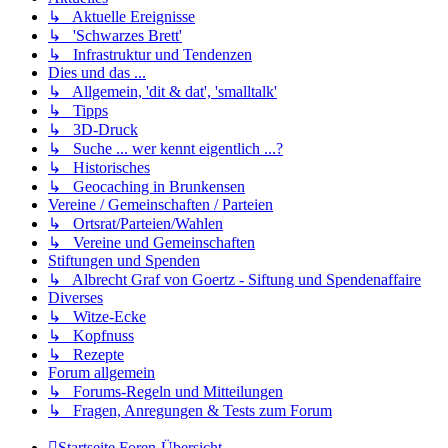
↳ Aktuelle Ereignisse
↳ 'Schwarzes Brett'
↳ Infrastruktur und Tendenzen
Dies und das ...
↳ Allgemein, 'dit & dat', 'smalltalk'
↳ Tipps
↳ 3D-Druck
↳ Suche ... wer kennt eigentlich ...?
↳ Historisches
↳ Geocaching in Brunkensen
Vereine / Gemeinschaften / Parteien
↳ Ortsrat/Parteien/Wahlen
↳ Vereine und Gemeinschaften
Stiftungen und Spenden
↳ Albrecht Graf von Goertz - Siftung und Spendenaffaire
Diverses
↳ Witze-Ecke
↳ Kopfnuss
↳ Rezepte
Forum allgemein
↳ Forums-Regeln und Mitteilungen
↳ Fragen, Anregungen & Tests zum Forum
Startseite
Foren-Übersicht