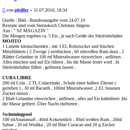
Beitrag
von
pfeiffer
»
31.07.2010, 18:34
Quelle : Bild - Bundesausgabe vom 24.07.10
Rezepte sind vom Sternekoch Christian Jürgens
Aus : " SZ MAGAZIN "
Die Mengen ergeben ca. 5 Eis , je nach Größe der Stieleisbehälter
MOJITO
1 Limette kleinschneiden , mit 3 EL Rohrzucker und frischen
Minzblättern ( 2 Zweige ) zerdrücken , 60 mlweißen Rum dazu . 2
Blätter Gelantine in 100 ml Mineralwasser einweichen , auflösen .
Alles mischen und auf Eis rühren , bis die Masse fester wird . In
Stieleisbehälter füllen , gefrieren lassen .
CUBA LIBRE
200 ml Cola , 2 TL Colaextrakt , Schale einer halben Zitrone (
gerieben ) , 30 ml Bacardi , 100ml Mineralwasser ,2 EL braunen
Zucker mixen .
2 Blatt Gelantine einweichen , auflösen , alles auf Eis kaltrühren ,bis
die Masse gefriert .Über Nacht einfrieren .
Swimmingpool
100 mlAnanassaft , 40ml Kokosmilch , 30ml weißen Rum , 20ml
Sahne , 20 ml Wodtka , 20 ml Blue Curacao und 20 g Zucker
mischen .