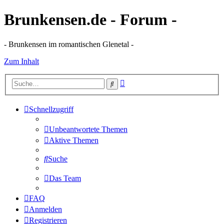
Brunkensen.de - Forum -
- Brunkensen im romantischen Glenetal -
Zum Inhalt
Erweiterte
Suche
Suche
Schnellzugriff
Unbeantwortete Themen
Aktive Themen
Suche
Das Team
FAQ
Anmelden
Registrieren