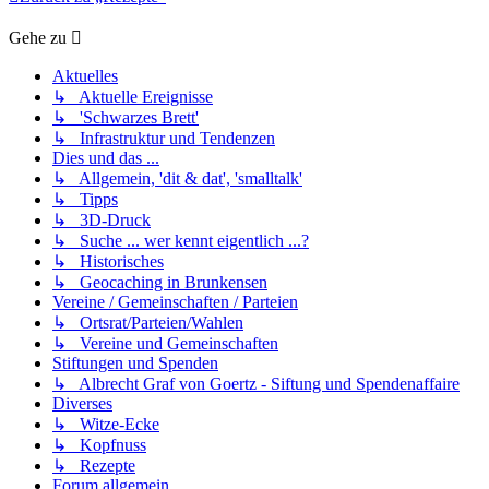
Gehe zu
Aktuelles
↳ Aktuelle Ereignisse
↳ 'Schwarzes Brett'
↳ Infrastruktur und Tendenzen
Dies und das ...
↳ Allgemein, 'dit & dat', 'smalltalk'
↳ Tipps
↳ 3D-Druck
↳ Suche ... wer kennt eigentlich ...?
↳ Historisches
↳ Geocaching in Brunkensen
Vereine / Gemeinschaften / Parteien
↳ Ortsrat/Parteien/Wahlen
↳ Vereine und Gemeinschaften
Stiftungen und Spenden
↳ Albrecht Graf von Goertz - Siftung und Spendenaffaire
Diverses
↳ Witze-Ecke
↳ Kopfnuss
↳ Rezepte
Forum allgemein