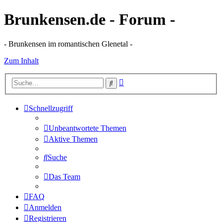
Brunkensen.de - Forum -
- Brunkensen im romantischen Glenetal -
Zum Inhalt
Erweiterte
Suche
Suche
Schnellzugriff
Unbeantwortete Themen
Aktive Themen
Suche
Das Team
FAQ
Anmelden
Registrieren