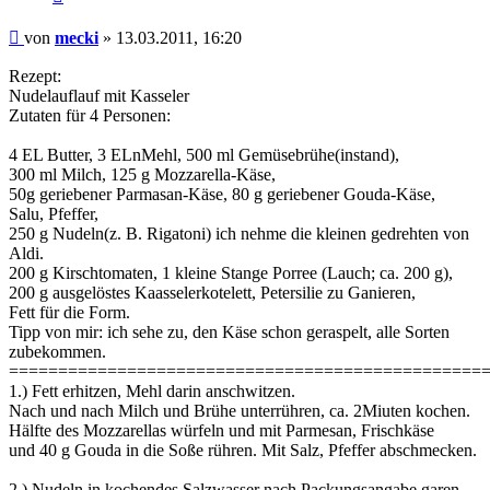
Beitrag
von
mecki
»
13.03.2011, 16:20
Rezept:
Nudelauflauf mit Kasseler
Zutaten für 4 Personen:
4 EL Butter, 3 ELnMehl, 500 ml Gemüsebrühe(instand),
300 ml Milch, 125 g Mozzarella-Käse,
50g geriebener Parmasan-Käse, 80 g geriebener Gouda-Käse,
Salu, Pfeffer,
250 g Nudeln(z. B. Rigatoni) ich nehme die kleinen gedrehten von
Aldi.
200 g Kirschtomaten, 1 kleine Stange Porree (Lauch; ca. 200 g),
200 g ausgelöstes Kaasselerkotelett, Petersilie zu Ganieren,
Fett für die Form.
Tipp von mir: ich sehe zu, den Käse schon geraspelt, alle Sorten
zubekommen.
================================================
1.) Fett erhitzen, Mehl darin anschwitzen.
Nach und nach Milch und Brühe unterrühren, ca. 2Miuten kochen.
Hälfte des Mozzarellas würfeln und mit Parmesan, Frischkäse
und 40 g Gouda in die Soße rühren. Mit Salz, Pfeffer abschmecken.
2.) Nudeln in kochendes Salzwasser nach Packungsangabe garen.