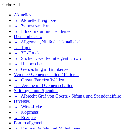
Gehe zu
Aktuelles
↳ Aktuelle Ereignisse
↳ 'Schwarzes Brett'
↳ Infrastruktur und Tendenzen
Dies und das ...
↳ Allgemein, 'dit & dat', 'smalltalk'
↳ Tipps
↳ 3D-Druck
↳ Suche ... wer kennt eigentlich ...?
↳ Historisches
↳ Geocaching in Brunkensen
Vereine / Gemeinschaften / Parteien
↳ Ortsrat/Parteien/Wahlen
↳ Vereine und Gemeinschaften
Stiftungen und Spenden
↳ Albrecht Graf von Goertz - Siftung und Spendenaffaire
Diverses
↳ Witze-Ecke
↳ Kopfnuss
↳ Rezepte
Forum allgemein
↳ Forums-Regeln und Mitteilungen