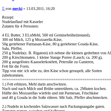
Beitrag
von
mecki
»
13.03.2011, 16:20
Rezept:
Nudelauflauf mit Kasseler
Zutaten für 4 Personen:
4 EL Butter, 3 ELnMehl, 500 ml Gemüsebrühe(instand),
300 ml Milch, 125 g Mozzarella-Käse,
50g geriebener Parmasan-Käse, 80 g geriebener Gouda-Käse,
Salu, Pfeffer,
250 g Nudeln(z. B. Rigatoni) ich nehme die kleinen gedrehten von Al
200 g Kirschtomaten, 1 kleine Stange Porree (Lauch; ca. 200 g),
200 g ausgelöstes Kaasselerkotelett, Petersilie zu Ganieren,
Fett für die Form.
Tipp von mir: ich sehe zu, den Käse schon geraspelt, alle Sorten
zubekommen.
================================================
1.) Fett erhitzen, Mehl darin anschwitzen.
Nach und nach Milch und Brühe unterrühren, ca. 2Miuten kochen.
Hälfte des Mozzarellas würfeln und mit Parmesan, Frischkäse
und 40 g Gouda in die Soße rühren. Mit Salz, Pfeffer abschmecken.
2.) Nudeln in kochendes Salzwasser nach Packungsangabe garen.
Tomaten putzen, waschen und halbieren.