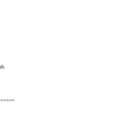
di.
======