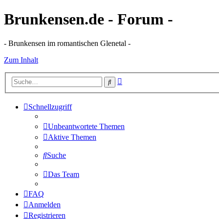
Brunkensen.de - Forum -
- Brunkensen im romantischen Glenetal -
Zum Inhalt
Erweiterte
Suche
Suche
Schnellzugriff
Unbeantwortete Themen
Aktive Themen
Suche
Das Team
FAQ
Anmelden
Registrieren