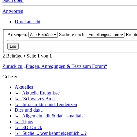
Nach oben
Antworten
Druckansicht
Anzeigen:
Sortiere nach:
Richt
2 Beiträge • Seite
1
von
1
Zurück zu „Fragen, Anregungen & Tests zum Forum“
Gehe zu
Aktuelles
↳ Aktuelle Ereignisse
↳ 'Schwarzes Brett'
↳ Infrastruktur und Tendenzen
Dies und das ...
↳ Allgemein, 'dit & dat', 'smalltalk'
↳ Tipps
↳ 3D-Druck
↳ Suche ... wer kennt eigentlich ...?