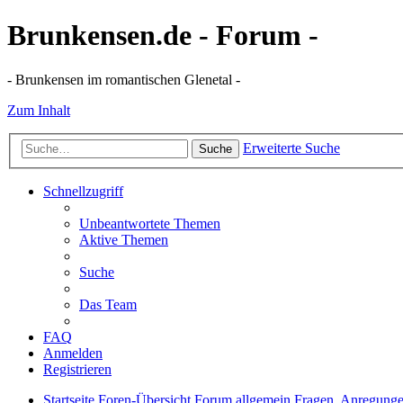
Brunkensen.de - Forum -
- Brunkensen im romantischen Glenetal -
Zum Inhalt
Erweiterte Suche
Suche
Schnellzugriff
Unbeantwortete Themen
Aktive Themen
Suche
Das Team
FAQ
Anmelden
Registrieren
Startseite
Foren-Übersicht
Forum allgemein
Fragen, Anregung