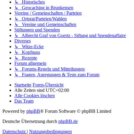
↳ Historisches
↳ Geocaching in Brunkensen
Vereine / Gemeinschaften / Parteien
↳ Ortsrat/Parteien/Wahlen
↳ Vereine und Gemeinschaften
Stiftungen und Spenden
↳ Albrecht Graf von Goertz - Siftung und Spendenaffaire
Diverses
↳ Witze-Ecke
↳ Kopfnuss
↳ Rezepte
Forum allgemein
↳ Forums-Regeln und Mitteilungen
↳ Fragen, Anregungen & Tests zum Forum
Startseite
Foren-Übersicht
Alle Zeiten sind
UTC+02:00
Alle Cookies löschen
Das Team
Powered by
phpBB
® Forum Software © phpBB Limited
Deutsche Übersetzung durch
phpBB.de
Datenschutz
|
Nutzungsbedingungen