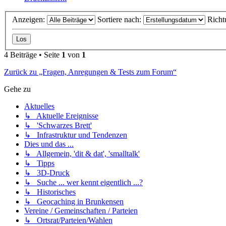
Anzeigen:
Sortiere nach:
Richt
4 Beiträge • Seite
1
von
1
Zurück zu „Fragen, Anregungen & Tests zum Forum“
Gehe zu
Aktuelles
↳ Aktuelle Ereignisse
↳ 'Schwarzes Brett'
↳ Infrastruktur und Tendenzen
Dies und das ...
↳ Allgemein, 'dit & dat', 'smalltalk'
↳ Tipps
↳ 3D-Druck
↳ Suche ... wer kennt eigentlich ...?
↳ Historisches
↳ Geocaching in Brunkensen
Vereine / Gemeinschaften / Parteien
↳ Ortsrat/Parteien/Wahlen