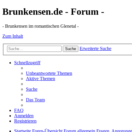
Brunkensen.de - Forum -
- Brunkensen im romantischen Glenetal -
Zum Inhalt
Erweiterte Suche
Suche
Schnellzugriff
Unbeantwortete Themen
Aktive Themen
Suche
Das Team
FAQ
Anmelden
Registrieren
Startseite
Foren-Übersicht
Forum allgemein
Fragen, Anregung