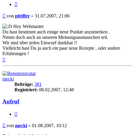
Zitieren
Beitrag
von
pfeiffer
»
31.07.2007, 21:06
Hey Webmaster
Du hast bestimmt auch einige neue Punkte anzumerken .
Nimm doch auch an unseren Meinungsaustauschen teil.
Wir sind über jeden Einwurf dankbar !!
Vielleicht hast Du ja auch ein paar neue Rezepte , oder andere
Erfahrungen !
Nach
oben
mecki
Beiträge:
381
Registriert:
08.02.2007, 12:48
Aufruf
Zitieren
Beitrag
von
mecki
»
01.08.2007, 10:12