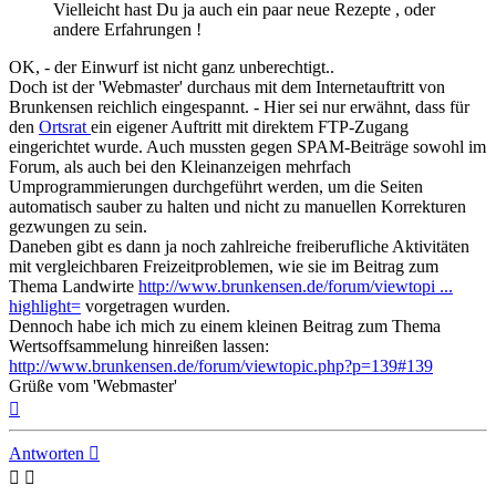
Vielleicht hast Du ja auch ein paar neue Rezepte , oder
andere Erfahrungen !
OK, - der Einwurf ist nicht ganz unberechtigt..
Doch ist der 'Webmaster' durchaus mit dem Internetauftritt von
Brunkensen reichlich eingespannt. - Hier sei nur erwähnt, dass für
den
Ortsrat
ein eigener Auftritt mit direktem FTP-Zugang
eingerichtet wurde. Auch mussten gegen SPAM-Beiträge sowohl im
Forum, als auch bei den Kleinanzeigen mehrfach
Umprogrammierungen durchgeführt werden, um die Seiten
automatisch sauber zu halten und nicht zu manuellen Korrekturen
gezwungen zu sein.
Daneben gibt es dann ja noch zahlreiche freiberufliche Aktivitäten
mit vergleichbaren Freizeitproblemen, wie sie im Beitrag zum
Thema Landwirte
http://www.brunkensen.de/forum/viewtopi ...
highlight=
vorgetragen wurden.
Dennoch habe ich mich zu einem kleinen Beitrag zum Thema
Wertsoffsammelung hinreißen lassen:
http://www.brunkensen.de/forum/viewtopic.php?p=139#139
Grüße vom 'Webmaster'
Nach
oben
Antworten