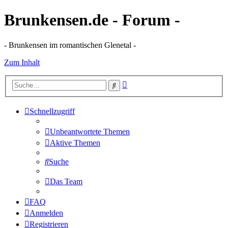
Brunkensen.de - Forum -
- Brunkensen im romantischen Glenetal -
Zum Inhalt
Erweiterte
Suche
Suche
Schnellzugriff
Unbeantwortete Themen
Aktive Themen
Suche
Das Team
FAQ
Anmelden
Registrieren