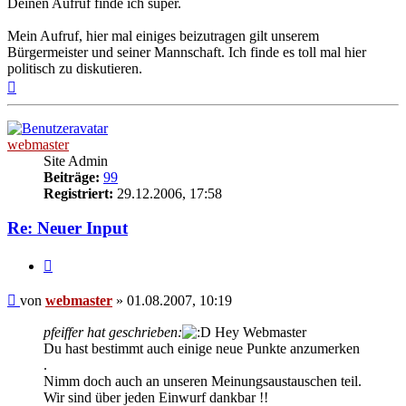
Deinen Aufruf finde ich super.
Mein Aufruf, hier mal einiges beizutragen gilt unserem
Bürgermeister und seiner Mannschaft. Ich finde es toll mal hier
politisch zu diskutieren.
Nach
oben
webmaster
Site Admin
Beiträge:
99
Registriert:
29.12.2006, 17:58
Re: Neuer Input
Zitieren
Beitrag
von
webmaster
»
01.08.2007, 10:19
pfeiffer hat geschrieben:
Hey Webmaster
Du hast bestimmt auch einige neue Punkte anzumerken
.
Nimm doch auch an unseren Meinungsaustauschen teil.
Wir sind über jeden Einwurf dankbar !!